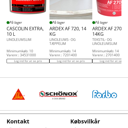
På lager
På lager
På lager
CASCOLIN EXTRA,
ARDEX AF 720, 14
ARDEX AF 270,
10 L
KG
14KG
LINOLEUMSLIM
LINOLEUMS- OG
TEKSTIL- OG
TÆPPELIM
LINOLEUMSLIM
Minimumkøb: 10
Minimumkøb: 14
Minimumkøb: 14
Varenr.: 34531000
Varenr.: 7201400
Varenr.: 2701400
Log ind for at se pris
Log ind for at se pris
Log ind for at se pris
Kontakt
Købsvilkår