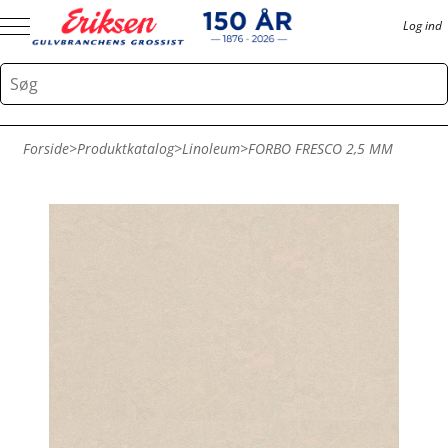
Log ind
Forside
>
Produktkatalog
>
Linoleum
>
FORBO FRESCO 2,5 MM