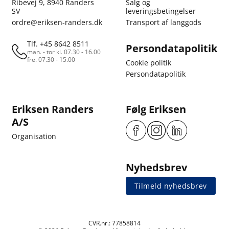
Ribevej 9, 8940 Randers
Salg og
SV
leveringsbetingelser
ordre@eriksen-randers.dk
Transport af langgods
Tlf. +45 8642 8511
Persondatapolitik
man. - tor kl. 07.30 - 16.00
fre. 07.30 - 15.00
Cookie politik
Persondatapolitik
Eriksen Randers
Følg Eriksen
A/S
Organisation
Nyhedsbrev
Tilmeld nyhedsbrev
CVR.nr.: 77858814