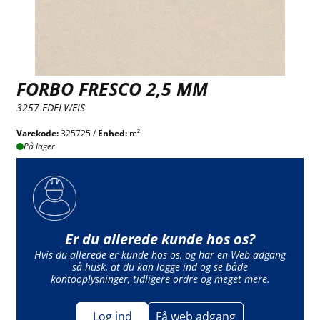
FORBO FRESCO 2,5 MM
3257 EDELWEIS
Varekode:
325725 /
Enhed:
m²
På lager
Er du allerede kunde hos os?
Hvis du allerede er kunde hos os, og har en Web adgang
så husk, at du kan logge ind og se både
kontooplysninger, tidligere ordre og meget mere.
Log ind
Få web adgang