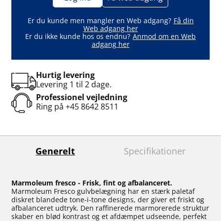
Er du kunde men mangler en Web adgang?
Få din
Web adgang her
Er du ikke kunde hos os endnu?
Anmod om en Web
adgang her
Hurtig levering
Levering 1 til 2 dage.
Professionel vejledning
Ring på
+45 8642 8511
Generelt
Specifikationer
Marmoleum fresco - Frisk, fint og afbalanceret.
Marmoleum Fresco gulvbelægning har en stærk paletaf
diskret blandede tone-i-tone designs, der giver et friskt og
afbalanceret udtryk. Den raffinerede marmorerede struktur
skaber en blød kontrast og et afdæmpet udseende, perfekt