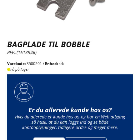
BAGPLADE TIL BOBBLE
REF:.(1613946)
Varekode:
3500201 /
Enhed:
stk
Få på lager
Er du allerede kunde hos os?
Hvis du allerede er kunde hos os, og har en Web adgang
så husk, at du kan logge ind og se både
kontooplysninger, tidligere ordre og meget mere.