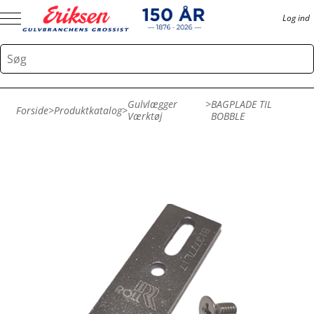
Log ind
Gulvlægger
>
BAGPLADE TIL
Forside
>
Produktkatalog
>
Værktøj
BOBBLE