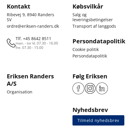
Kontakt
Købsvilkår
Ribevej 9, 8940 Randers
Salg og
SV
leveringsbetingelser
ordre@eriksen-randers.dk
Transport af langgods
Tlf. +45 8642 8511
Persondatapolitik
man. - tor kl. 07.30 - 16.00
fre. 07.30 - 15.00
Cookie politik
Persondatapolitik
Eriksen Randers
Følg Eriksen
A/S
Organisation
Nyhedsbrev
Tilmeld nyhedsbrev