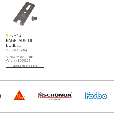
Få på lager
BAGPLADE TIL
BOBBLE
REF:.(1613946)
Minimumkøb: 1 stk
Varenr.: 3500201
Log ind for at se pris