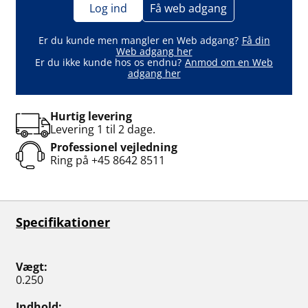
Log ind
Få web adgang
Er du kunde men mangler en Web adgang?
Få din
Web adgang her
Er du ikke kunde hos os endnu?
Anmod om en Web
adgang her
Hurtig levering
Levering 1 til 2 dage.
Professionel vejledning
Ring på
+45 8642 8511
Specifikationer
Vægt
0.250
Indhold