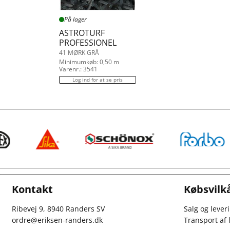
På lager
ASTROTURF
PROFESSIONEL
41 MØRK GRÅ
Minimumkøb: 0,50 m
Varenr.: 3541
Log ind for at se pris
Kontakt
Købsvilk
Ribevej 9, 8940 Randers SV
Salg og lever
ordre@eriksen-randers.dk
Transport af