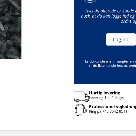
Hvis du allerede er kunde
husk, at du kan logge ind og 
ordre o
Log ind
Er du kunde men mangler en
Er du ikke kunde hos os end
Hurtig levering
Levering 1 til 2 dage.
Professionel vejlednin
Ring på
+45 8642 8511