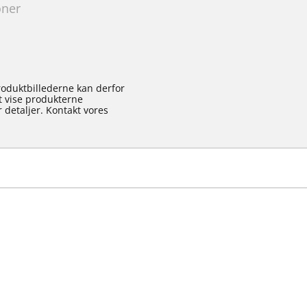
oner
roduktbillederne kan derfor
at vise produkterne
 detaljer. Kontakt vores