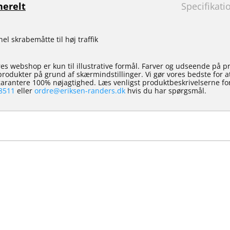
erelt
Specifikati
el skrabemåtte til høj traffik
es webshop er kun til illustrative formål. Farver og udseende på p
e produkter på grund af skærmindstillinger. Vi gør vores bedste for 
 garantere 100% nøjagtighed. Læs venligst produktbeskrivelserne for
8511
eller
ordre@eriksen-randers.dk
hvis du har spørgsmål.