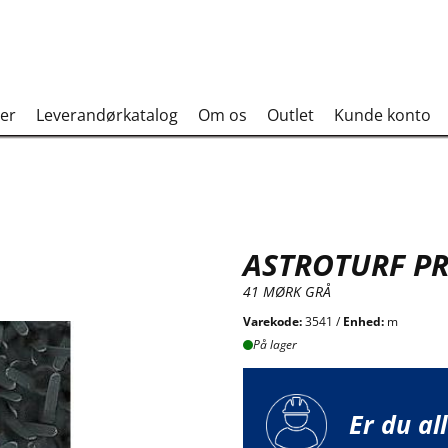
er
Leverandørkatalog
Om os
Outlet
Kunde konto
ASTROTURF P
41 MØRK GRÅ
Varekode:
3541 /
Enhed:
m
På lager
Er du al