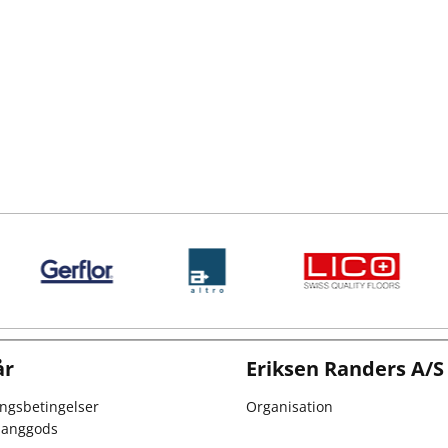
år
Eriksen Randers A/S
ingsbetingelser
Organisation
 langgods