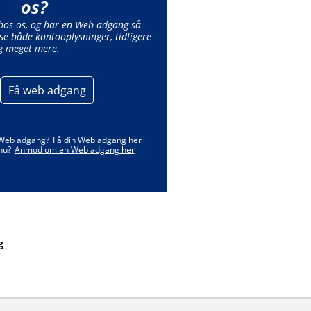
os?
 hos os, og har en Web adgang så
se både kontooplysninger, tidligere
g meget mere.
Få web adgang
 Web adgang?
Få din Web adgang her
nu?
Anmod om en Web adgang her
g