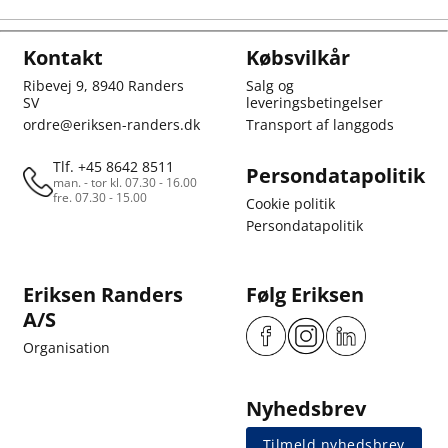
Kontakt
Købsvilkår
Ribevej 9, 8940 Randers
Salg og
SV
leveringsbetingelser
ordre@eriksen-randers.dk
Transport af langgods
Tlf. +45 8642 8511
Persondatapolitik
man. - tor kl. 07.30 - 16.00
fre. 07.30 - 15.00
Cookie politik
Persondatapolitik
Eriksen Randers
Følg Eriksen
A/S
Organisation
Nyhedsbrev
Tilmeld nyhedsbrev