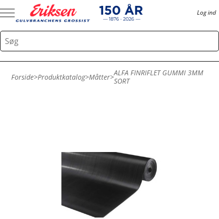
Log ind
ALFA FINRIFLET GUMMI 3MM
Forside
>
Produktkatalog
>
Måtter
>
SORT