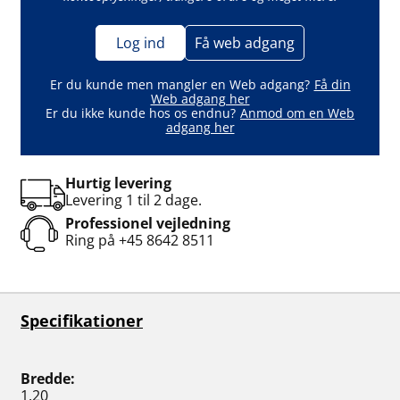
Log ind
Få web adgang
Er du kunde men mangler en Web adgang?
Få din
Web adgang her
Er du ikke kunde hos os endnu?
Anmod om en Web
adgang her
Hurtig levering
Levering 1 til 2 dage.
Professionel vejledning
Ring på
+45 8642 8511
Specifikationer
Bredde
1.20