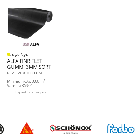
Få på lager
ALFA FINRIFLET
GUMMI 3MM SORT
RL A 120 X 1000 CM
Minimumkøb: 0,60 m²
Varenr.: 35901
Log ind for at se pris