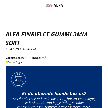
ALFA FINRIFLET GUMMI 3MM
SORT
RL A 120 X 1000 CM
Varekode:
35901 /
Enhed:
m²
Få på lager
Er du allerede kunde hos os?
Hvis du allerede er kunde hos os, og har en Web adgang
så husk, at du kan logge ind og se både
kontooplysninger, tidligere ordre og meget mere.