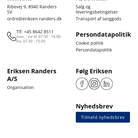
Ribevej 9, 8940 Randers
Salg og
SV
leveringsbetingelser
ordre@eriksen-randers.dk
Transport af langgods
Tlf. +45 8642 8511
Persondatapolitik
man. - tor kl. 07.30 - 16.00
fre. 07.30 - 15.00
Cookie politik
Persondatapolitik
Eriksen Randers
Følg Eriksen
A/S
Organisation
Nyhedsbrev
Tilmeld nyhedsbrev