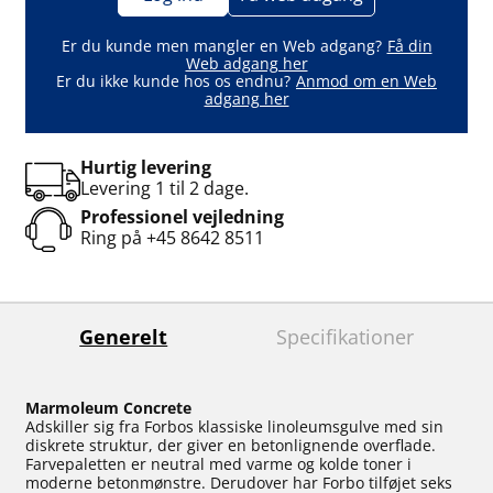
Er du kunde men mangler en Web adgang?
Få din
Web adgang her
Er du ikke kunde hos os endnu?
Anmod om en Web
adgang her
Hurtig levering
Levering 1 til 2 dage.
Professionel vejledning
Ring på
+45 8642 8511
Generelt
Specifikationer
Marmoleum Concrete
Adskiller sig fra Forbos klassiske linoleumsgulve med sin
diskrete struktur, der giver en betonlignende overflade.
Farvepaletten er neutral med varme og kolde toner i
moderne betonmønstre. Derudover har Forbo tilføjet seks