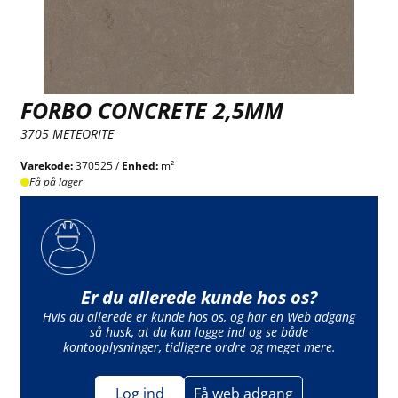
FORBO CONCRETE 2,5MM
3705 METEORITE
Varekode:
370525 /
Enhed:
m²
Få på lager
Er du allerede kunde hos os?
Hvis du allerede er kunde hos os, og har en Web adgang
så husk, at du kan logge ind og se både
kontooplysninger, tidligere ordre og meget mere.
Log ind
Få web adgang