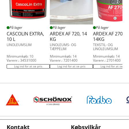
På lager
På lager
På lager
CASCOLIN EXTRA,
ARDEX AF 720, 14
ARDEX AF 270,
10 L
KG
14KG
LINOLEUMSLIM
LINOLEUMS- OG
TEKSTIL- OG
TÆPPELIM
LINOLEUMSLIM
Minimumkøb: 10
Minimumkøb: 14
Minimumkøb: 14
Varenr.: 34531000
Varenr.: 7201400
Varenr.: 2701400
Log ind for at se pris
Log ind for at se pris
Log ind for at se pris
Kontakt
Købsvilkår