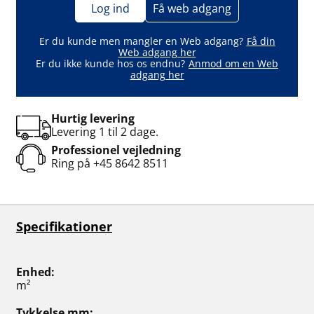
Log ind
Få web adgang
Er du kunde men mangler en Web adgang?
Få din
Web adgang her
Er du ikke kunde hos os endnu?
Anmod om en Web
adgang her
Hurtig levering
Levering 1 til 2 dage.
Professionel vejledning
Ring på
+45 8642 8511
Specifikationer
Enhed
m²
Tykkelse mm