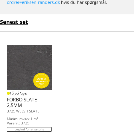
ordre@eriksen-randers.dk
hvis du har spørgsmål.
Senest set
Få på lager
FORBO SLATE
2,5MM
3725 WELSH SLATE
Minimumkøb: 1 m²
Varenr.: 3725
Log ind for at se pris