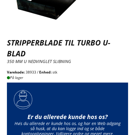
STRIPPERBLADE TIL TURBO U-
BLAD
350 MM U NEDVINGLET SLIBNING
Varekode:
38933 /
Enhed:
stk
På lager
Er du allerede kunde hos os?
Hvis du allerede er kunde hos os, og har en Web adgang
så husk, at du kan logge ind og se både
kontooplysninger, tidligere ordre og meget mere.