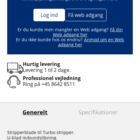
Log ind
Få web adgang
Er du kunde men mangler en Web adgang?
Få din
Web adgang her
Er du ikke kunde hos os endnu?
Anmod om en Web
adgang her
Hurtig levering
Levering 1 til 2 dage.
Professionel vejledning
Ring på
+45 8642 8511
Generelt
Specifikationer
Stripperblade til Turbo stripper.
U-blad m/bundslibning.