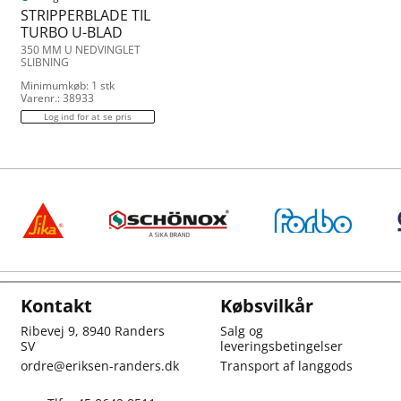
STRIPPERBLADE TIL
TURBO U-BLAD
350 MM U NEDVINGLET
SLIBNING
Minimumkøb: 1 stk
Varenr.: 38933
Log ind for at se pris
Kontakt
Købsvilkår
Ribevej 9, 8940 Randers
Salg og
SV
leveringsbetingelser
ordre@eriksen-randers.dk
Transport af langgods