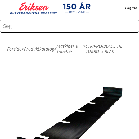
Log ind
Maskiner &
>
STRIPPERBLADE TIL
Forside
>
Produktkatalog
>
Tilbehør
TURBO U-BLAD