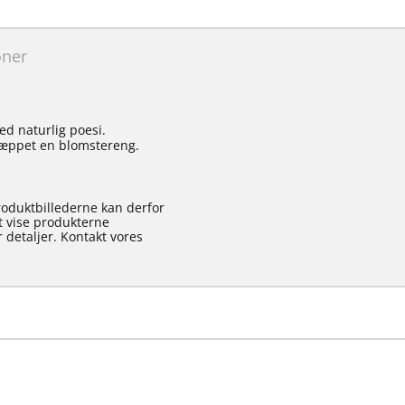
oner
ed naturlig poesi.
 tæppet en blomstereng.
roduktbillederne kan derfor
at vise produkterne
 detaljer. Kontakt vores