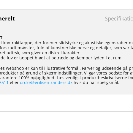
erelt
Specifikati
T
et kontrakttæppe, der forener slidstyrke og akustiske egenskaber m
t forskudt mønster, fuld af kunstneriske nerve og detaljer, som var
t udtryk, som giver en diskret karakter.
ede luv er tæppet blødt at betræde og dæmper lyden i et rum.
es webshop er kun til illustrative formål. Farver og udseende på p
e produkter på grund af skærmindstillinger. Vi gør vores bedste for 
 garantere 100% nøjagtighed. Læs venligst produktbeskrivelserne for
8511
eller
ordre@eriksen-randers.dk
hvis du har spørgsmål.