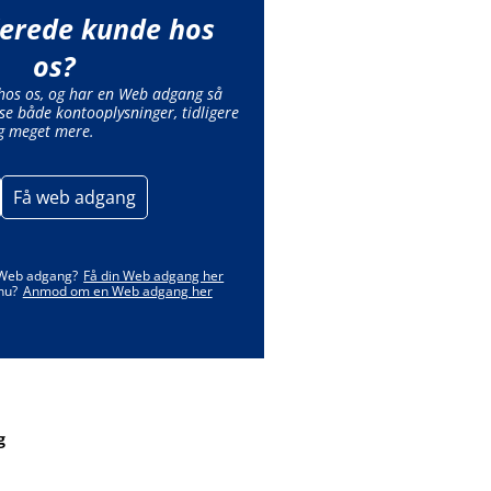
lerede kunde hos
os?
 hos os, og har en Web adgang så
se både kontooplysninger, tidligere
g meget mere.
Få web adgang
 Web adgang?
Få din Web adgang her
nu?
Anmod om en Web adgang her
g