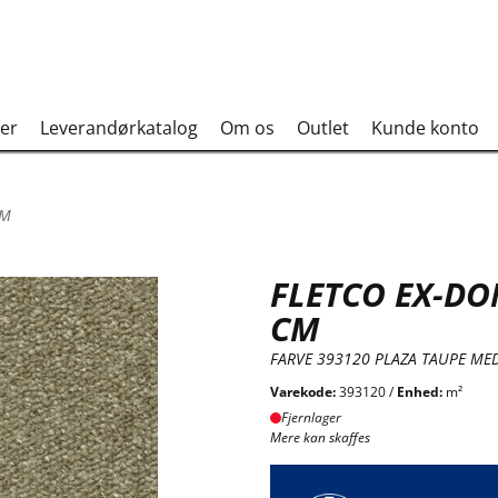
er
Leverandørkatalog
Om os
Outlet
Kunde konto
CM
FLETCO EX-DO
CM
FARVE 393120 PLAZA TAUPE MED
Varekode:
393120 /
Enhed:
m²
Fjernlager
Mere kan skaffes