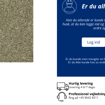
Er du al
Hvis du allerede er kunde
husk, at du kan logge ind og 
ordre o
Log ind
Er du kunde men mangler en
Er du ikke kunde hos os end
Hurtig levering
Levering 4 til 7 dage.
Professionel vejlednin
Ring på
+45 8642 8511