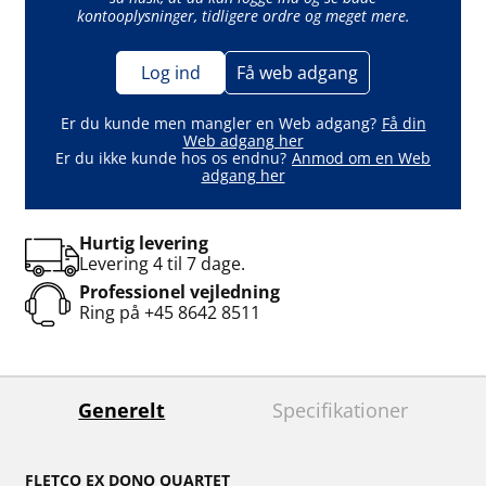
kontooplysninger, tidligere ordre og meget mere.
Log ind
Få web adgang
Er du kunde men mangler en Web adgang?
Få din
Web adgang her
Er du ikke kunde hos os endnu?
Anmod om en Web
adgang her
Hurtig levering
Levering 4 til 7 dage.
Professionel vejledning
Ring på
+45 8642 8511
Generelt
Specifikationer
FLETCO EX DONO QUARTET