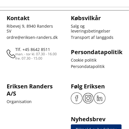
Kontakt
Købsvilkår
Ribevej 9, 8940 Randers
Salg og
SV
leveringsbetingelser
ordre@eriksen-randers.dk
Transport af langgods
Tlf. +45 8642 8511
Persondatapolitik
man. - tor kl. 07.30 - 16.00
fre. 07.30 - 15.00
Cookie politik
Persondatapolitik
Eriksen Randers
Følg Eriksen
A/S
Organisation
Nyhedsbrev