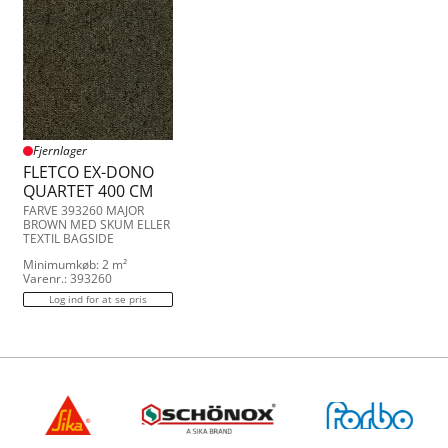
Fjernlager
FLETCO EX-DONO
QUARTET 400 CM
FARVE 393260 MAJOR
BROWN MED SKUM ELLER
TEXTIL BAGSIDE
Minimumkøb: 2 m²
Varenr.: 393260
Log ind for at se pris