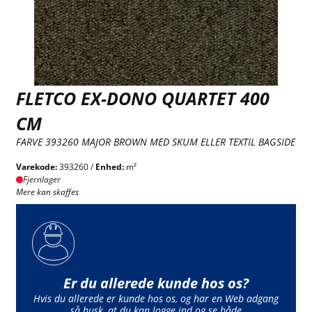
FLETCO EX-DONO QUARTET 400
CM
FARVE 393260 MAJOR BROWN MED SKUM ELLER TEXTIL BAGSIDE
Varekode:
393260 /
Enhed:
m²
Fjernlager
Mere kan skaffes
Er du allerede kunde hos os?
Hvis du allerede er kunde hos os, og har en Web adgang
så husk, at du kan logge ind og se både