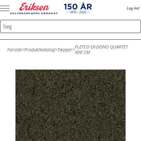
Log ind
FLETCO EX-DONO QUARTET
Forside
>
Produktkatalog
>
Tæpper
>
400 CM