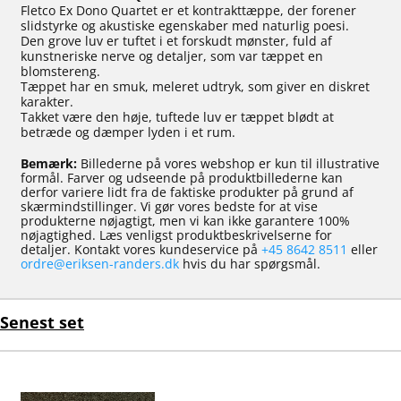
Fletco Ex Dono Quartet er et kontrakttæppe, der forener
slidstyrke og akustiske egenskaber med naturlig poesi.
Den grove luv er tuftet i et forskudt mønster, fuld af
kunstneriske nerve og detaljer, som var tæppet en
blomstereng.
Tæppet har en smuk, meleret udtryk, som giver en diskret
karakter.
Takket være den høje, tuftede luv er tæppet blødt at
betræde og dæmper lyden i et rum.
Bemærk:
Billederne på vores webshop er kun til illustrative
formål. Farver og udseende på produktbillederne kan
derfor variere lidt fra de faktiske produkter på grund af
skærmindstillinger. Vi gør vores bedste for at vise
produkterne nøjagtigt, men vi kan ikke garantere 100%
nøjagtighed. Læs venligst produktbeskrivelserne for
detaljer. Kontakt vores kundeservice på
+45 8642 8511
eller
ordre@eriksen-randers.dk
hvis du har spørgsmål.
Senest set