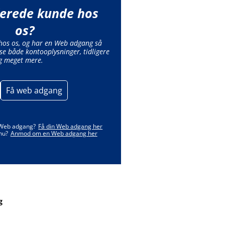
lerede kunde hos
os?
 hos os, og har en Web adgang så
se både kontooplysninger, tidligere
g meget mere.
Få web adgang
 Web adgang?
Få din Web adgang her
nu?
Anmod om en Web adgang her
g