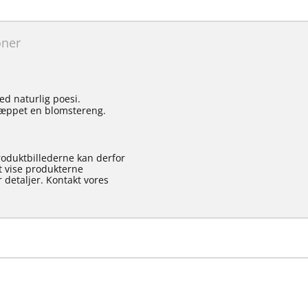
oner
ed naturlig poesi.
 tæppet en blomstereng.
roduktbillederne kan derfor
at vise produkterne
 detaljer. Kontakt vores