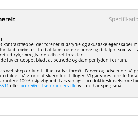
erelt
Specifikati
T
et kontrakttæppe, der forener slidstyrke og akustiske egenskaber m
t forskudt mønster, fuld af kunstneriske nerve og detaljer, som var
t udtryk, som giver en diskret karakter.
ede luv er tæppet blødt at betræde og dæmper lyden i et rum.
es webshop er kun til illustrative formål. Farver og udseende på p
e produkter på grund af skærmindstillinger. Vi gør vores bedste for 
 garantere 100% nøjagtighed. Læs venligst produktbeskrivelserne for
8511
eller
ordre@eriksen-randers.dk
hvis du har spørgsmål.