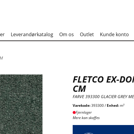
er
Leverandørkatalog
Om os
Outlet
Kunde konto
CM
FLETCO EX-DO
CM
FARVE 393300 GLACIER GREY ME
Varekode:
393300 /
Enhed:
m²
Fjernlager
Mere kan skaffes