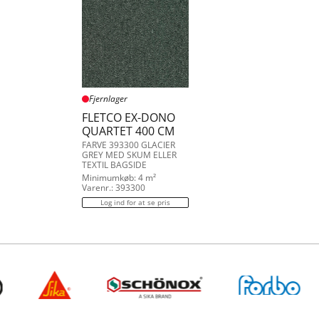
Fjernlager
FLETCO EX-DONO
QUARTET 400 CM
FARVE 393300 GLACIER
GREY MED SKUM ELLER
TEXTIL BAGSIDE
Minimumkøb: 4 m²
Varenr.: 393300
Log ind for at se pris