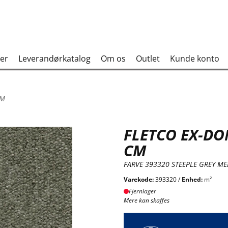
er
Leverandørkatalog
Om os
Outlet
Kunde konto
CM
FLETCO EX-DO
CM
FARVE 393320 STEEPLE GREY ME
Varekode:
393320 /
Enhed:
m²
Fjernlager
Mere kan skaffes