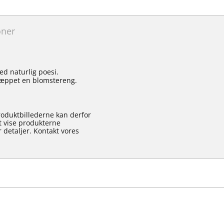
oner
ed naturlig poesi.
 tæppet en blomstereng.
roduktbillederne kan derfor
at vise produkterne
 detaljer. Kontakt vores