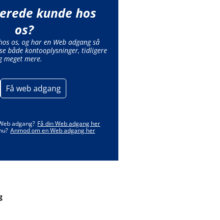
lerede kunde hos
os?
 hos os, og har en Web adgang så
se både kontooplysninger, tidligere
g meget mere.
Få web adgang
 Web adgang?
Få din Web adgang her
nu?
Anmod om en Web adgang her
g