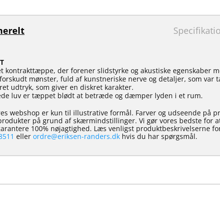
erelt
Specifikati
T
et kontrakttæppe, der forener slidstyrke og akustiske egenskaber m
t forskudt mønster, fuld af kunstneriske nerve og detaljer, som var
t udtryk, som giver en diskret karakter.
ede luv er tæppet blødt at betræde og dæmper lyden i et rum.
es webshop er kun til illustrative formål. Farver og udseende på p
e produkter på grund af skærmindstillinger. Vi gør vores bedste for 
 garantere 100% nøjagtighed. Læs venligst produktbeskrivelserne for
8511
eller
ordre@eriksen-randers.dk
hvis du har spørgsmål.