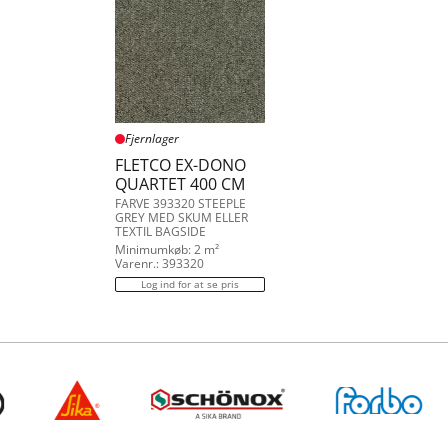
Fjernlager
FLETCO EX-DONO
QUARTET 400 CM
FARVE 393320 STEEPLE
GREY MED SKUM ELLER
TEXTIL BAGSIDE
Minimumkøb: 2 m²
Varenr.: 393320
Log ind for at se pris