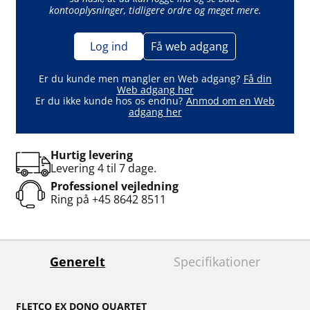
kontooplysninger, tidligere ordre og meget mere.
Log ind
Få web adgang
Er du kunde men mangler en Web adgang?
Få din
Web adgang her
Er du ikke kunde hos os endnu?
Anmod om en Web
adgang her
Hurtig levering
Levering 4 til 7 dage.
Professionel vejledning
Ring på
+45 8642 8511
Generelt
Specifikationer
FLETCO EX DONO QUARTET