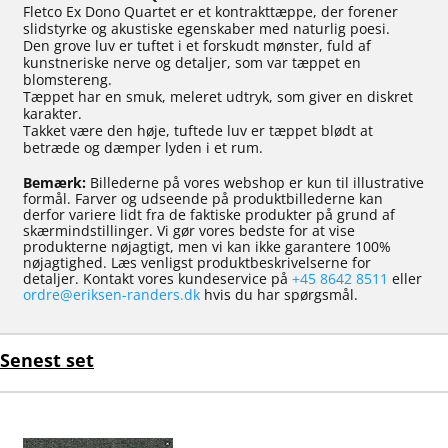
Fletco Ex Dono Quartet er et kontrakttæppe, der forener
slidstyrke og akustiske egenskaber med naturlig poesi.
Den grove luv er tuftet i et forskudt mønster, fuld af
kunstneriske nerve og detaljer, som var tæppet en
blomstereng.
Tæppet har en smuk, meleret udtryk, som giver en diskret
karakter.
Takket være den høje, tuftede luv er tæppet blødt at
betræde og dæmper lyden i et rum.
Bemærk:
Billederne på vores webshop er kun til illustrative
formål. Farver og udseende på produktbillederne kan
derfor variere lidt fra de faktiske produkter på grund af
skærmindstillinger. Vi gør vores bedste for at vise
produkterne nøjagtigt, men vi kan ikke garantere 100%
nøjagtighed. Læs venligst produktbeskrivelserne for
detaljer. Kontakt vores kundeservice på
+45 8642 8511
eller
ordre@eriksen-randers.dk
hvis du har spørgsmål.
Senest set