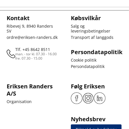
Kontakt
Købsvilkår
Ribevej 9, 8940 Randers
Salg og
SV
leveringsbetingelser
ordre@eriksen-randers.dk
Transport af langgods
Tlf. +45 8642 8511
Persondatapolitik
man. - tor kl. 07.30 - 16.00
fre. 07.30 - 15.00
Cookie politik
Persondatapolitik
Eriksen Randers
Følg Eriksen
A/S
Organisation
Nyhedsbrev