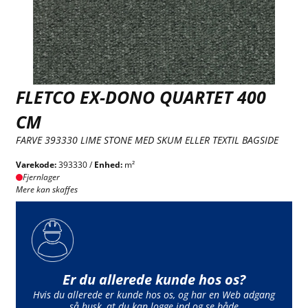
FLETCO EX-DONO QUARTET 400
CM
FARVE 393330 LIME STONE MED SKUM ELLER TEXTIL BAGSIDE
Varekode:
393330 /
Enhed:
m²
Fjernlager
Mere kan skaffes
Er du allerede kunde hos os?
Hvis du allerede er kunde hos os, og har en Web adgang
så husk, at du kan logge ind og se både