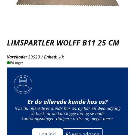
LIMSPARTLER WOLFF B11 25 CM
Varekode:
39923 /
Enhed:
stk
På lager
Er du allerede kunde hos os?
Hvis du allerede er kunde hos os, og har en Web adgang
så husk, at du kan logge ind og se både
kontooplysninger, tidligere ordre og meget mere.
Log ind
Få web adgang