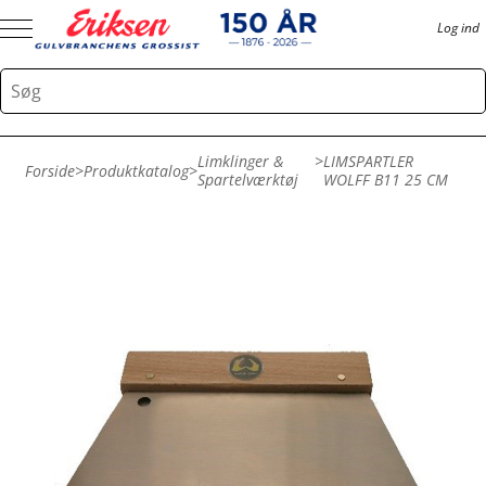
Log ind
Limklinger &
>
LIMSPARTLER
Forside
>
Produktkatalog
>
Spartelværktøj
WOLFF B11 25 CM