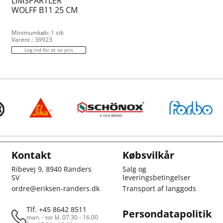
LIMSPARTLER
WOLFF B11 25 CM
Minimumkøb: 1 stk
Varenr.: 39923
Log ind for at se pris
Kontakt
Købsvilkår
Ribevej 9, 8940 Randers
Salg og
SV
leveringsbetingelser
ordre@eriksen-randers.dk
Transport af langgods
Tlf. +45 8642 8511
Persondatapolitik
man. - tor kl. 07.30 - 16.00