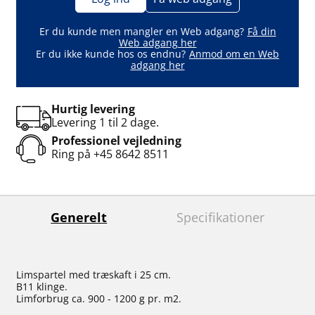
Er du kunde men mangler en Web adgang?
Få din
Web adgang her
Er du ikke kunde hos os endnu?
Anmod om en Web
adgang her
Hurtig levering
Levering 1 til 2 dage.
Professionel vejledning
Ring på
+45 8642 8511
Generelt
Specifikationer
Limspartel med træskaft i 25 cm.
B11 klinge.
Limforbrug ca. 900 - 1200 g pr. m2.