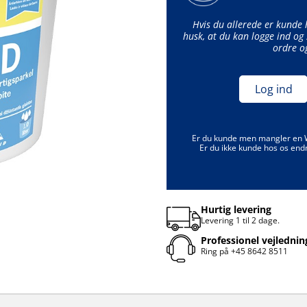
Hvis du allerede er kunde
husk, at du kan logge ind og 
ordre o
Log ind
Er du kunde men mangler en
Er du ikke kunde hos os end
Hurtig levering
Levering 1 til 2 dage.
Professionel vejlednin
Ring på
+45 8642 8511