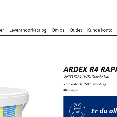
er
Leverandørkatalog
Om os
Outlet
Kunde konto
ARDEX R4 RAP
UNIVERSAL HURTIGSPARTEL
Varekode:
40250 /
Enhed:
kg
På lager
Er du al