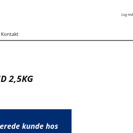
Log ind
Log ind
Kontakt
ID 2,5KG
lerede kunde hos