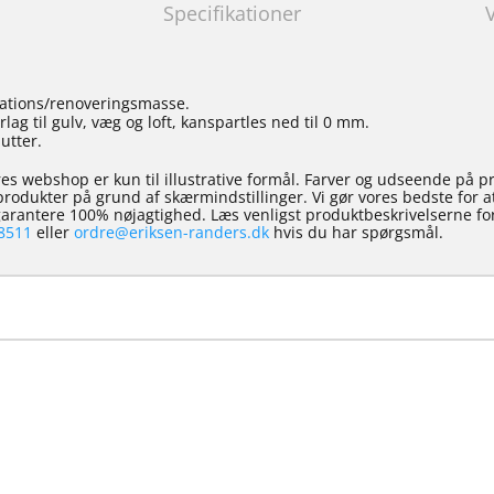
Specifikationer
ations/renoveringsmasse.
lag til gulv, væg og loft, kanspartles ned til 0 mm.
utter.
es webshop er kun til illustrative formål. Farver og udseende på p
e produkter på grund af skærmindstillinger. Vi gør vores bedste for 
 garantere 100% nøjagtighed. Læs venligst produktbeskrivelserne for
8511
eller
ordre@eriksen-randers.dk
hvis du har spørgsmål.