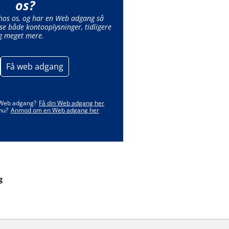
os?
 hos os, og har en Web adgang så
se både kontooplysninger, tidligere
g meget mere.
Få web adgang
 Web adgang?
Få din Web adgang her
nu?
Anmod om en Web adgang her
g