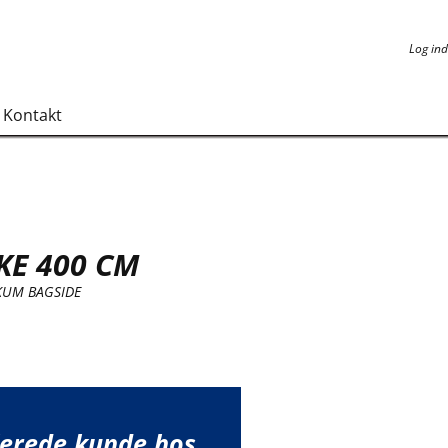
Log ind
Log ind
Kontakt
KE 400 CM
KUM BAGSIDE
lerede kunde hos