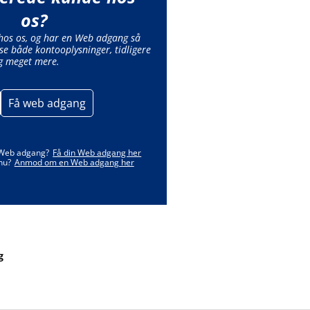
os?
 hos os, og har en Web adgang så
se både kontooplysninger, tidligere
g meget mere.
Få web adgang
 Web adgang?
Få din Web adgang her
nu?
Anmod om en Web adgang her
g