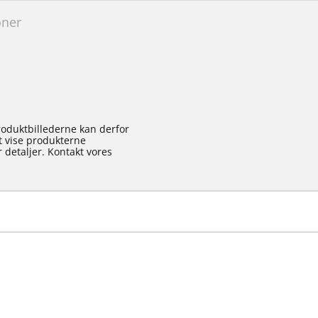
oner
roduktbillederne kan derfor
at vise produkterne
 detaljer. Kontakt vores