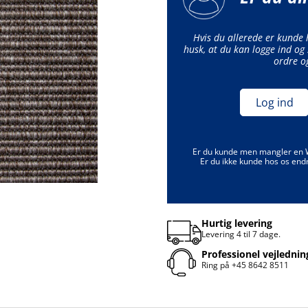
Hvis du allerede er kunde
husk, at du kan logge ind og 
ordre o
Log ind
Er du kunde men mangler en
Er du ikke kunde hos os end
Hurtig levering
Levering 4 til 7 dage.
Professionel vejlednin
Ring på
+45 8642 8511