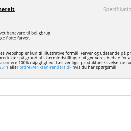
erelt
Specifikati
ævet banevare til boligbrug.
 flotte farver.
es webshop er kun til illustrative formål. Farver og udseende på p
e produkter på grund af skærmindstillinger. Vi gør vores bedste for 
 garantere 100% nøjagtighed. Læs venligst produktbeskrivelserne for
8511
eller
ordre@eriksen-randers.dk
hvis du har spørgsmål.