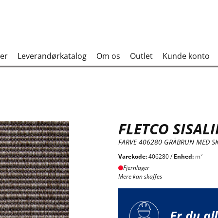
er
Leverandørkatalog
Om os
Outlet
Kunde konto
FLETCO SISALI
FARVE 406280 GRÅBRUN MED S
Varekode:
406280 /
Enhed:
m²
Fjernlager
Mere kan skaffes
Er du al