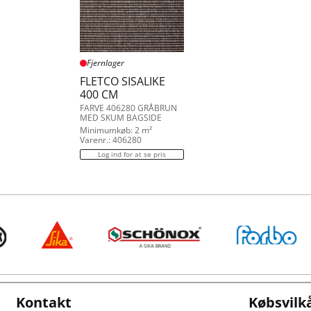
Fjernlager
FLETCO SISALIKE
400 CM
FARVE 406280 GRÅBRUN
MED SKUM BAGSIDE
Minimumkøb: 2 m²
Varenr.: 406280
Log ind for at se pris
Kontakt
Købsvilk