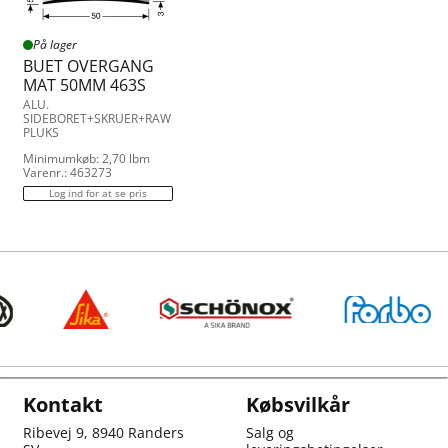
På lager
BUET OVERGANG
MAT 50MM 463S
ALU.
SIDEBORET+SKRUER+RAW
PLUKS
Minimumkøb: 2,70 lbm
Varenr.: 463273
Log ind for at se pris
Kontakt
Købsvilkår
Ribevej 9, 8940 Randers
Salg og