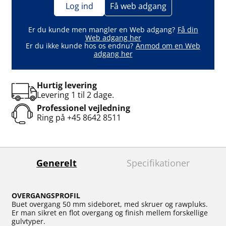
Log ind
Få web adgang
Er du kunde men mangler en Web adgang?
Få din
Web adgang her
Er du ikke kunde hos os endnu?
Anmod om en Web
adgang her
Hurtig levering
Levering 1 til 2 dage.
Professionel vejledning
Ring på
+45 8642 8511
Generelt
Specifikationer
OVERGANGSPROFIL
Buet overgang 50 mm sideboret, med skruer og rawpluks.
Er man sikret en flot overgang og finish mellem forskellige
gulvtyper.