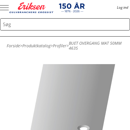
Log ind
BUET OVERGANG MAT 50MM
Forside
>
Produktkatalog
>
Profiler
>
463S