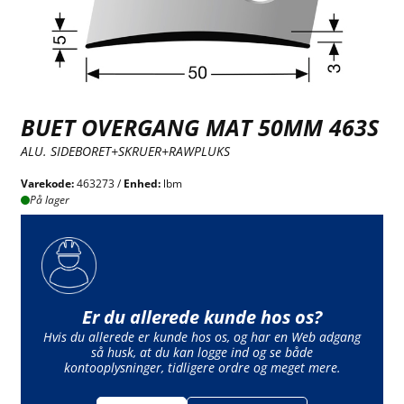
BUET OVERGANG MAT 50MM 463S
ALU. SIDEBORET+SKRUER+RAWPLUKS
Varekode:
463273 /
Enhed:
lbm
På lager
Er du allerede kunde hos os?
Hvis du allerede er kunde hos os, og har en Web adgang
så husk, at du kan logge ind og se både
kontooplysninger, tidligere ordre og meget mere.