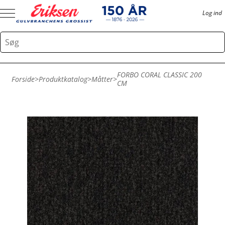
Log ind
FORBO CORAL CLASSIC 200
Forside
>
Produktkatalog
>
Måtter
>
CM