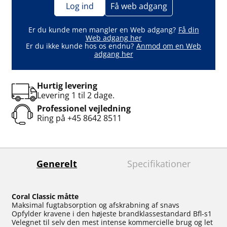
Log ind
Få web adgang
Er du kunde men mangler en Web adgang?
Få din
Web adgang her
Er du ikke kunde hos os endnu?
Anmod om en Web
adgang her
Hurtig levering
Levering 1 til 2 dage.
Professionel vejledning
Ring på
+45 8642 8511
Generelt
Specifikationer
Coral Classic måtte
Maksimal fugtabsorption og afskrabning af snavs
Opfylder kravene i den højeste brandklassestandard Bfl-s1
Velegnet til selv den mest intense kommercielle brug og let