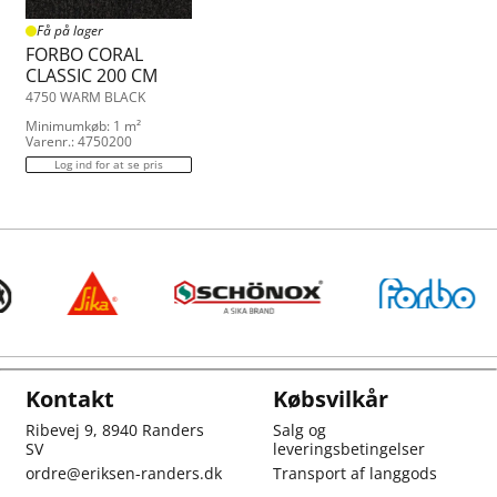
Få på lager
FORBO CORAL
CLASSIC 200 CM
4750 WARM BLACK
Minimumkøb: 1 m²
Varenr.: 4750200
Log ind for at se pris
Kontakt
Købsvilkår
Ribevej 9, 8940 Randers
Salg og
SV
leveringsbetingelser
ordre@eriksen-randers.dk
Transport af langgods