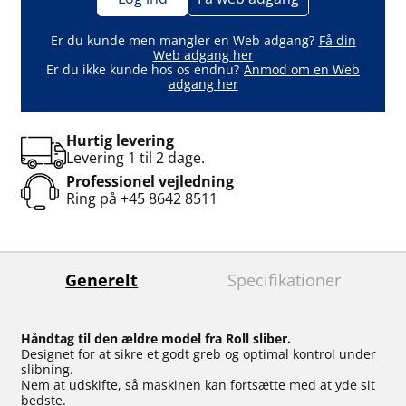
Er du kunde men mangler en Web adgang?
Få din
Web adgang her
Er du ikke kunde hos os endnu?
Anmod om en Web
adgang her
Hurtig levering
Levering 1 til 2 dage.
Professionel vejledning
Ring på
+45 8642 8511
Generelt
Specifikationer
Håndtag til den ældre model fra Roll sliber.
Designet for at sikre et godt greb og optimal kontrol under
slibning.
Nem at udskifte, så maskinen kan fortsætte med at yde sit
bedste.