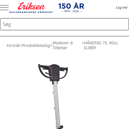
Log ind
Maskiner &
>
HÅNDTAG TIL ROLL
Forside
>
Produktkatalog
>
Tilbehør
SLIBER