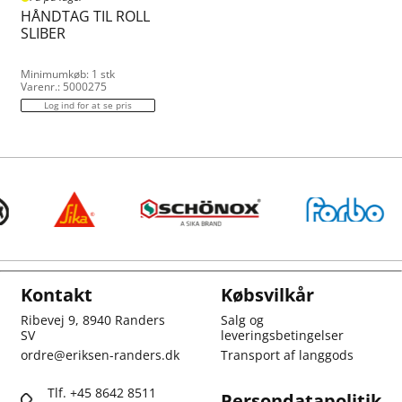
HÅNDTAG TIL ROLL
SLIBER
Minimumkøb: 1 stk
Varenr.: 5000275
Log ind for at se pris
Kontakt
Købsvilkår
Ribevej 9, 8940 Randers
Salg og
SV
leveringsbetingelser
ordre@eriksen-randers.dk
Transport af langgods
Tlf. +45 8642 8511
Persondatapolitik