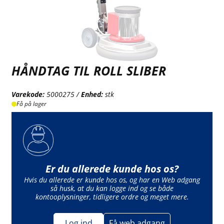
HÅNDTAG TIL ROLL SLIBER
Varekode:
5000275 /
Enhed:
stk
Få på lager
Er du allerede kunde hos os?
Hvis du allerede er kunde hos os, og har en Web adgang
så husk, at du kan logge ind og se både
kontooplysninger, tidligere ordre og meget mere.
Log ind
Få web adgang