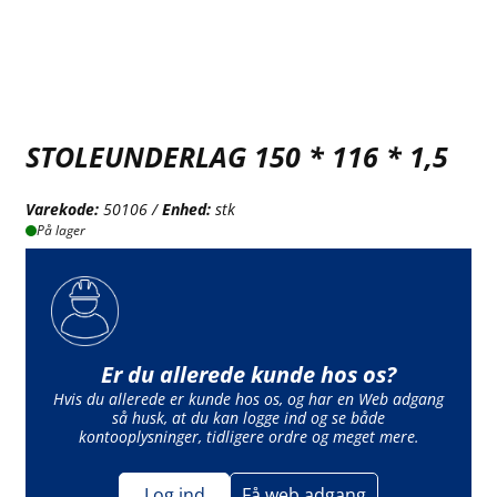
STOLEUNDERLAG 150 * 116 * 1,5
Varekode:
50106 /
Enhed:
stk
På lager
Er du allerede kunde hos os?
Hvis du allerede er kunde hos os, og har en Web adgang
så husk, at du kan logge ind og se både
kontooplysninger, tidligere ordre og meget mere.
Log ind
Få web adgang