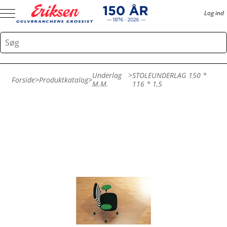
Log ind
Underlag
>
STOLEUNDERLAG 150 *
Forside
>
Produktkatalog
>
M.m.
116 * 1,5