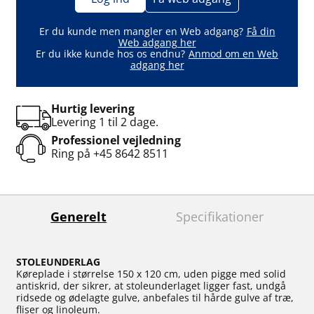
Er du kunde men mangler en Web adgang?
Få din
Web adgang her
Er du ikke kunde hos os endnu?
Anmod om en Web
adgang her
Hurtig levering
Levering 1 til 2 dage.
Professionel vejledning
Ring på
+45 8642 8511
Generelt
Specifikationer
STOLEUNDERLAG
Køreplade i størrelse 150 x 120 cm, uden pigge med solid
antiskrid, der sikrer, at stoleunderlaget ligger fast, undgå
ridsede og ødelagte gulve, anbefales til hårde gulve af træ,
fliser og linoleum.