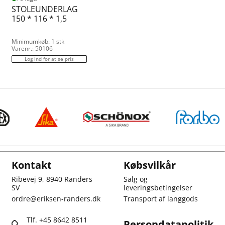
STOLEUNDERLAG
150 * 116 * 1,5
Minimumkøb: 1 stk
Varenr.: 50106
Log ind for at se pris
Kontakt
Købsvilkår
Ribevej 9, 8940 Randers
Salg og
SV
leveringsbetingelser
ordre@eriksen-randers.dk
Transport af langgods
Tlf. +45 8642 8511
Persondatapolitik