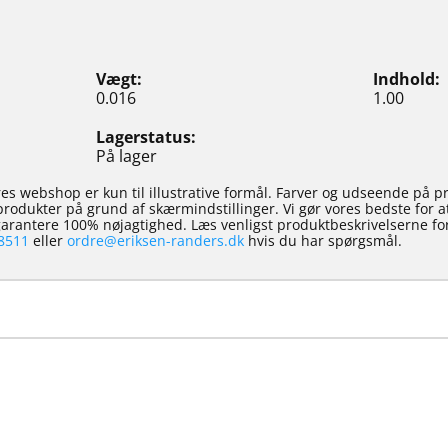
Vægt
Indhold
0.016
1.00
Lagerstatus
På lager
es webshop er kun til illustrative formål. Farver og udseende på p
e produkter på grund af skærmindstillinger. Vi gør vores bedste for 
 garantere 100% nøjagtighed. Læs venligst produktbeskrivelserne for
8511
eller
ordre@eriksen-randers.dk
hvis du har spørgsmål.