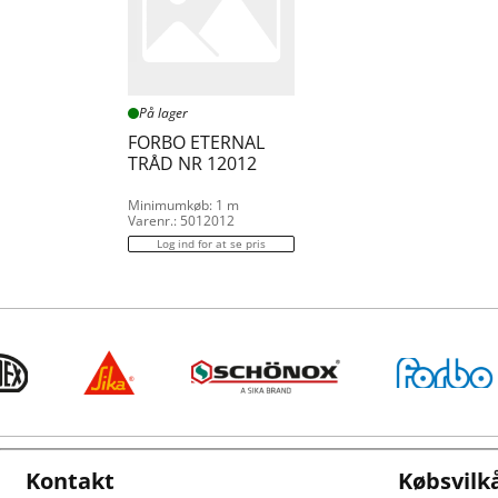
På lager
FORBO ETERNAL
TRÅD NR 12012
Minimumkøb: 1 m
Varenr.: 5012012
Log ind for at se pris
Kontakt
Købsvilk