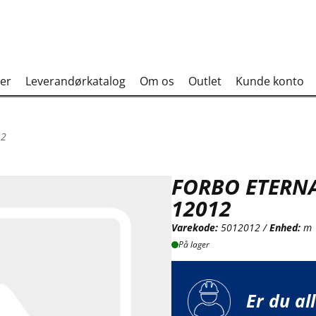
er
Leverandørkatalog
Om os
Outlet
Kunde konto
12
FORBO ETERN
12012
Varekode:
5012012 /
Enhed:
m
På lager
Er du al