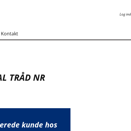
Log ind
Log ind
Kontakt
AL TRÅD NR
lerede kunde hos