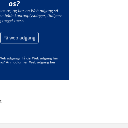
os?
 hos os, og har en Web adgang så
se både kontooplysninger, tidligere
g meget mere.
Få web adgang
 Web adgang?
Få din Web adgang her
nu?
Anmod om en Web adgang her
g