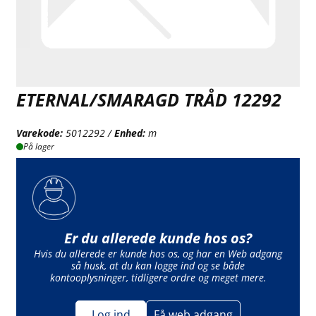
ETERNAL/SMARAGD TRÅD 12292
Varekode:
5012292 /
Enhed:
m
På lager
Er du allerede kunde hos os?
Hvis du allerede er kunde hos os, og har en Web adgang
så husk, at du kan logge ind og se både
kontooplysninger, tidligere ordre og meget mere.
Log ind
Få web adgang