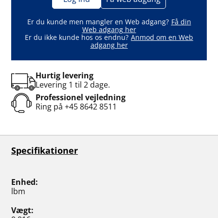
Er du kunde men mangler en Web adgang?
Få din
Web adgang her
Er du ikke kunde hos os endnu?
Anmod om en Web
adgang her
Hurtig levering
Levering 1 til 2 dage.
Professionel vejledning
Ring på
+45 8642 8511
Specifikationer
Enhed
lbm
Vægt