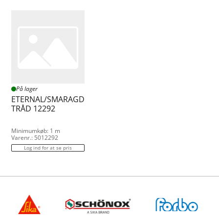
På lager
ETERNAL/SMARAGD
TRÅD 12292
Minimumkøb: 1 m
Varenr.: 5012292
Log ind for at se pris