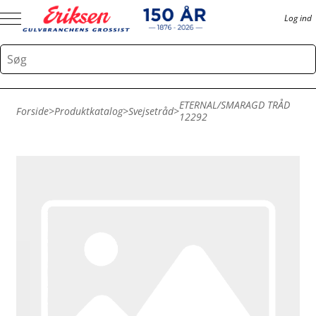
Log ind
ETERNAL/SMARAGD TRÅD
Forside
>
Produktkatalog
>
Svejsetråd
>
12292