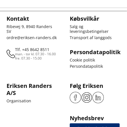
Kontakt
Købsvilkår
Ribevej 9, 8940 Randers
Salg og
SV
leveringsbetingelser
ordre@eriksen-randers.dk
Transport af langgods
Tlf. +45 8642 8511
Persondatapolitik
man. - tor kl. 07.30 - 16.00
fre. 07.30 - 15.00
Cookie politik
Persondatapolitik
Eriksen Randers
Følg Eriksen
A/S
Organisation
Nyhedsbrev