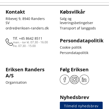
Kontakt
Købsvilkår
Ribevej 9, 8940 Randers
Salg og
SV
leveringsbetingelser
ordre@eriksen-randers.dk
Transport af langgods
Tlf. +45 8642 8511
Persondatapolitik
man. - tor kl. 07.30 - 16.00
fre. 07.30 - 15.00
Cookie politik
Persondatapolitik
Eriksen Randers
Følg Eriksen
A/S
Organisation
Nyhedsbrev
Tilmeld nyhedsbrev