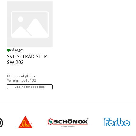
På lager
SVEJSETRÅD STEP
SW 202
Minimumkøb: 1 m
Varenr.: 5017102
Log ind for at se pris