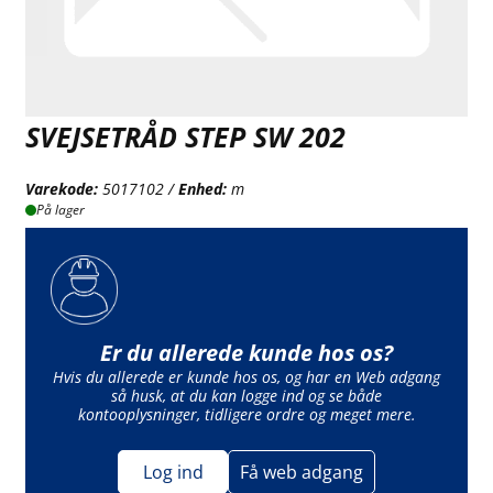
SVEJSETRÅD STEP SW 202
Varekode:
5017102 /
Enhed:
m
På lager
Er du allerede kunde hos os?
Hvis du allerede er kunde hos os, og har en Web adgang
så husk, at du kan logge ind og se både
kontooplysninger, tidligere ordre og meget mere.
Log ind
Få web adgang