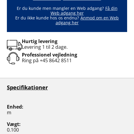
Er du kunde men mangler en Web adgang?
Få din
Web adgang her
Er du ikke kunde hos os endnu?
Anmod om en Web
adgang her
Hurtig levering
Levering 1 til 2 dage.
Professionel vejledning
Ring på
+45 8642 8511
Specifikationer
Enhed
m
Vægt
0.100