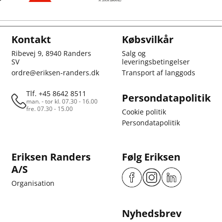
Kontakt
Købsvilkår
Ribevej 9, 8940 Randers
Salg og
SV
leveringsbetingelser
ordre@eriksen-randers.dk
Transport af langgods
Tlf. +45 8642 8511
Persondatapolitik
man. - tor kl. 07.30 - 16.00
fre. 07.30 - 15.00
Cookie politik
Persondatapolitik
Eriksen Randers
Følg Eriksen
A/S
Organisation
Nyhedsbrev