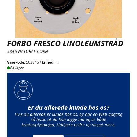
FORBO FRESCO LINOLEUMSTRÅD
3846 NATURAL CORN
Varekode:
503846 /
Enhed:
m
På lager
Er du allerede kunde hos os?
Hvis du allerede er kunde hos os, og har en Web adgang
så husk, at du kan logge ind og se både
kontooplysninger, tidligere ordre og meget mere.