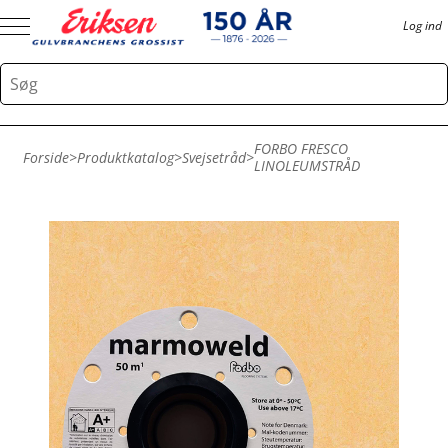
Log ind
FORBO FRESCO
Forside
>
Produktkatalog
>
Svejsetråd
>
LINOLEUMSTRÅD