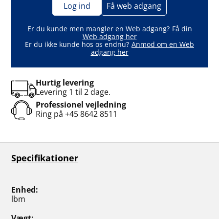
Log ind
Få web adgang
Er du kunde men mangler en Web adgang?
Få din
Web adgang her
Er du ikke kunde hos os endnu?
Anmod om en Web
adgang her
Hurtig levering
Levering 1 til 2 dage.
Professionel vejledning
Ring på
+45 8642 8511
Specifikationer
Enhed
lbm
Vægt