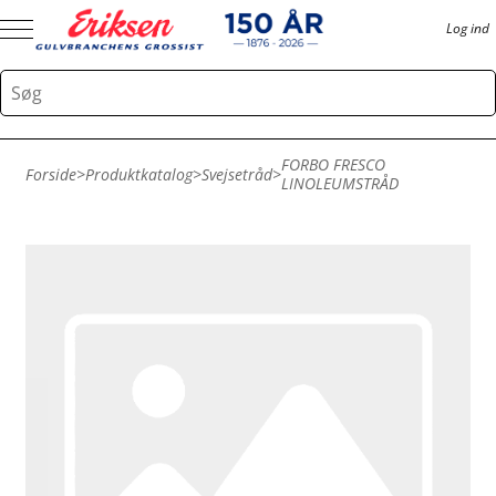
Log ind
FORBO FRESCO
Forside
>
Produktkatalog
>
Svejsetråd
>
LINOLEUMSTRÅD