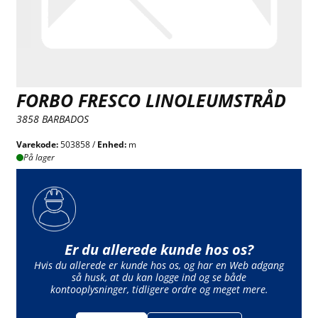
FORBO FRESCO LINOLEUMSTRÅD
3858 BARBADOS
Varekode:
503858 /
Enhed:
m
På lager
Er du allerede kunde hos os?
Hvis du allerede er kunde hos os, og har en Web adgang
så husk, at du kan logge ind og se både
kontooplysninger, tidligere ordre og meget mere.