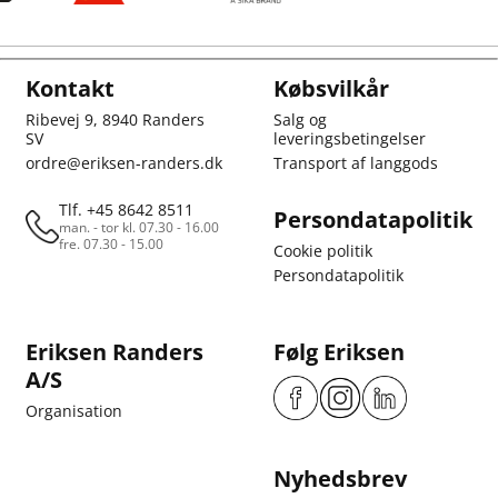
Kontakt
Købsvilkår
Ribevej 9, 8940 Randers
Salg og
SV
leveringsbetingelser
ordre@eriksen-randers.dk
Transport af langgods
Tlf. +45 8642 8511
Persondatapolitik
man. - tor kl. 07.30 - 16.00
fre. 07.30 - 15.00
Cookie politik
Persondatapolitik
Eriksen Randers
Følg Eriksen
A/S
Organisation
Nyhedsbrev