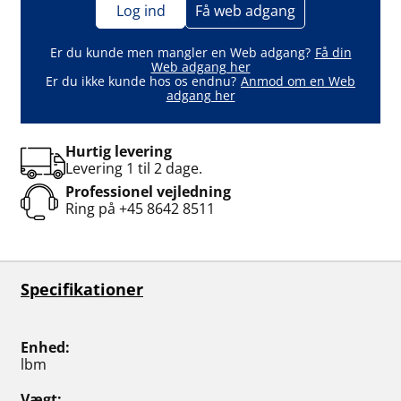
Log ind
Få web adgang
Er du kunde men mangler en Web adgang?
Få din
Web adgang her
Er du ikke kunde hos os endnu?
Anmod om en Web
adgang her
Hurtig levering
Levering 1 til 2 dage.
Professionel vejledning
Ring på
+45 8642 8511
Specifikationer
Enhed
lbm
Vægt