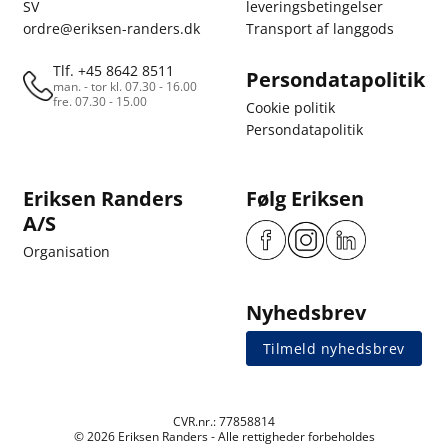
SV
leveringsbetingelser
ordre@eriksen-randers.dk
Transport af langgods
Tlf. +45 8642 8511
Persondatapolitik
man. - tor kl. 07.30 - 16.00
fre. 07.30 - 15.00
Cookie politik
Persondatapolitik
Eriksen Randers
Følg Eriksen
A/S
Organisation
Nyhedsbrev
Tilmeld nyhedsbrev
CVR.nr.: 77858814
© 2026 Eriksen Randers - Alle rettigheder forbeholdes