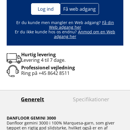
Log ind
Få web adgang
Er du kunde men mangler en Web adgang?
Få din
Web adgang her
Er du ikke kunde hos os endnu?
Anmod om en Web
adgang her
Hurtig levering
Levering 4 til 7 dage.
Professionel vejledning
Ring på
+45 8642 8511
Generelt
Specifikationer
DANFLOOR GEMINI 3000
Danfloor gemini 3000 i 100% Marquesa-garn, som giver
tæppet en rigtig god slidstyrke, hvilket også er en af