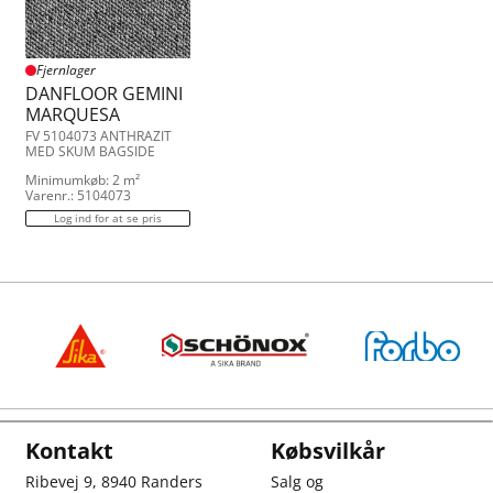
Fjernlager
DANFLOOR GEMINI
MARQUESA
FV 5104073 ANTHRAZIT
MED SKUM BAGSIDE
Minimumkøb: 2 m²
Varenr.: 5104073
Log ind for at se pris
Kontakt
Købsvilkår
Ribevej 9, 8940 Randers
Salg og