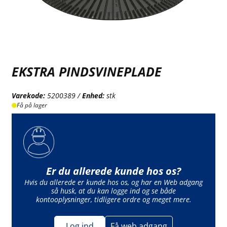
EKSTRA PINDSVINEPLADE
Varekode:
5200389 /
Enhed:
stk
Få på lager
Er du allerede kunde hos os?
Hvis du allerede er kunde hos os, og har en Web adgang
så husk, at du kan logge ind og se både
kontooplysninger, tidligere ordre og meget mere.
Log ind
Få web adgang