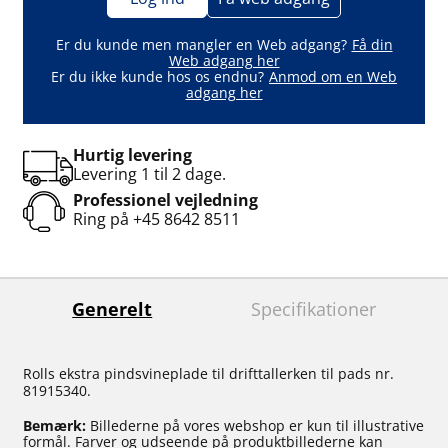
Er du kunde men mangler en Web adgang?
Få din
Web adgang her
Er du ikke kunde hos os endnu?
Anmod om en Web
adgang her
Hurtig levering
Levering 1 til 2 dage.
Professionel vejledning
Ring på
+45 8642 8511
Generelt
Specifikationer
Rolls ekstra pindsvineplade til drifttallerken til pads nr.
81915340.
Bemærk:
Billederne på vores webshop er kun til illustrative
formål. Farver og udseende på produktbillederne kan