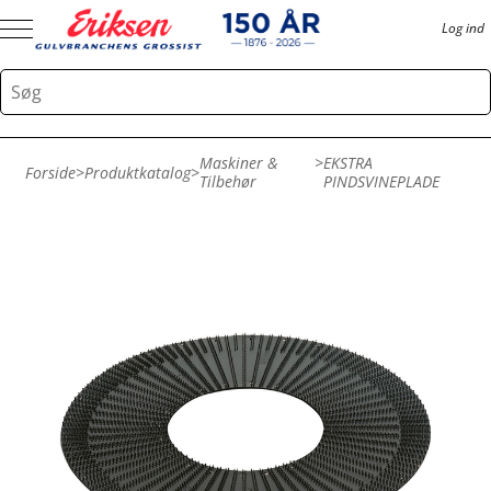
Log ind
Maskiner &
>
EKSTRA
Forside
>
Produktkatalog
>
Tilbehør
PINDSVINEPLADE