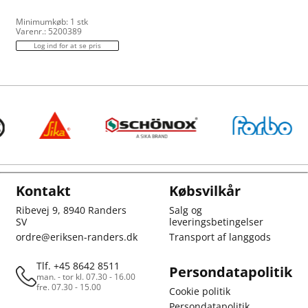
Minimumkøb: 1 stk
Varenr.: 5200389
Log ind for at se pris
Kontakt
Købsvilkår
Ribevej 9, 8940 Randers
Salg og
SV
leveringsbetingelser
ordre@eriksen-randers.dk
Transport af langgods
Tlf. +45 8642 8511
Persondatapolitik
man. - tor kl. 07.30 - 16.00
fre. 07.30 - 15.00
Cookie politik
Persondatapolitik