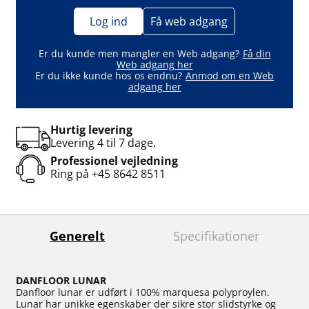
Log ind
Få web adgang
Er du kunde men mangler en Web adgang?
Få din
Web adgang her
Er du ikke kunde hos os endnu?
Anmod om en Web
adgang her
Hurtig levering
Levering 4 til 7 dage.
Professionel vejledning
Ring på
+45 8642 8511
Generelt
Specifikationer
DANFLOOR LUNAR
Danfloor lunar er udført i 100% marquesa polyproylen.
Lunar har unikke egenskaber der sikre stor slidstyrke og