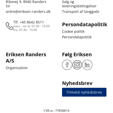
Ribevej 9, 8940 Randers
Salg og
SV
leveringsbetingelser
ordre@eriksen-randers.dk
Transport af langgods
Tlf. +45 8642 8511
Persondatapolitik
man. - tor kl. 07.30 - 16.00
fre. 07.30 - 15.00
Cookie politik
Persondatapolitik
Eriksen Randers
Følg Eriksen
A/S
Organisation
Nyhedsbrev
Tilmeld nyhedsbrev
CVR.nr.: 77858814