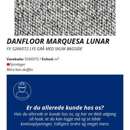
DANFLOOR MARQUESA LUNAR
FV 5266072 LYS GRÅ MED SKUM BAGSIDE
Varekode:
5266072 /
Enhed:
m²
Fjernlager
Mere kan skaffes
Er du allerede kunde hos os?
Hvis du allerede er kunde hos os, og har en Web adgang
så husk, at du kan logge ind og se både
kontooplysninger, tidligere ordre og meget mere.