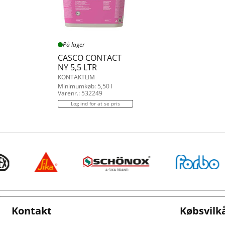
På lager
CASCO CONTACT
NY 5,5 LTR
KONTAKTLIM
Minimumkøb: 5,50 l
Varenr.: 532249
Log ind for at se pris
Kontakt
Købsvilk