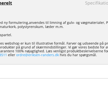
erelt
Specifikati
 ny formulering,anvendes til limning af gulv- og vægmaterialer, P
 naturkork, polystyrenskum, læder m.m.
spartel.
es webshop er kun til illustrative formål. Farver og udseende på p
e produkter på grund af skærmindstillinger. Vi gør vores bedste for 
 garantere 100% nøjagtighed. Læs venligst produktbeskrivelserne for
8511
eller
ordre@eriksen-randers.dk
hvis du har spørgsmål.