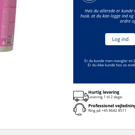
Hvis du allerede er kunde
husk, at du kan logge ind og 
ordre o
Log ind
Er du kunde men mangler en
Er du ikke kunde hos os end
Hurtig levering
Levering 1 til 2 dage.
Professionel vejlednin
Ring på
+45 8642 8511