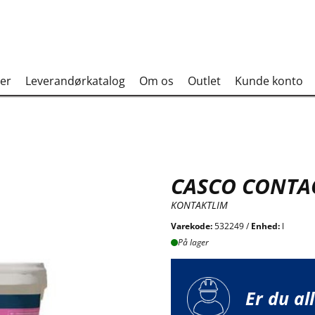
er
Leverandørkatalog
Om os
Outlet
Kunde konto
CASCO CONTAC
KONTAKTLIM
Varekode:
532249 /
Enhed:
l
På lager
Er du al