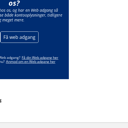
os?
 hos os, og har en Web adgang så
se både kontooplysninger, tidligere
g meget mere.
Få web adgang
 Web adgang?
Få din Web adgang her
nu?
Anmod om en Web adgang her
g