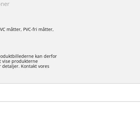
oner
VC måtter, PVC-fri måtter,
roduktbillederne kan derfor
at vise produkterne
 detaljer. Kontakt vores