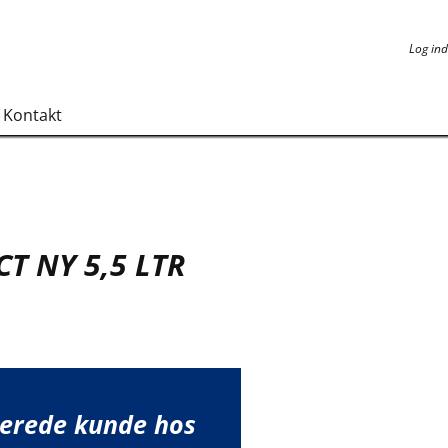
Log ind
Log ind
Kontakt
T NY 5,5 LTR
lerede kunde hos