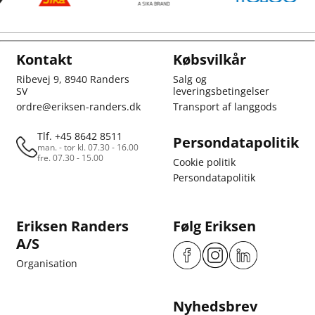
Kontakt
Købsvilkår
Ribevej 9, 8940 Randers
Salg og
SV
leveringsbetingelser
ordre@eriksen-randers.dk
Transport af langgods
Tlf. +45 8642 8511
Persondatapolitik
man. - tor kl. 07.30 - 16.00
fre. 07.30 - 15.00
Cookie politik
Persondatapolitik
Eriksen Randers
Følg Eriksen
A/S
Organisation
Nyhedsbrev