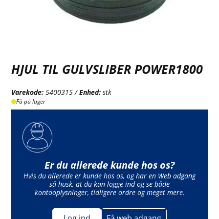
HJUL TIL GULVSLIBER POWER1800
Varekode:
5400315 /
Enhed:
stk
Få på lager
Er du allerede kunde hos os?
Hvis du allerede er kunde hos os, og har en Web adgang
så husk, at du kan logge ind og se både
kontooplysninger, tidligere ordre og meget mere.
Log ind
Få web adgang