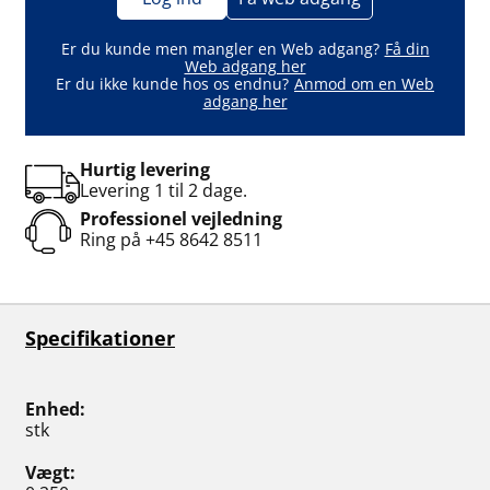
Er du kunde men mangler en Web adgang?
Få din
Web adgang her
Er du ikke kunde hos os endnu?
Anmod om en Web
adgang her
Hurtig levering
Levering 1 til 2 dage.
Professionel vejledning
Ring på
+45 8642 8511
Specifikationer
Enhed
stk
Vægt