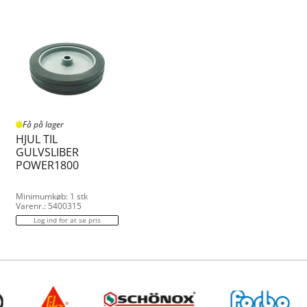
Få på lager
HJUL TIL
GULVSLIBER
POWER1800
Minimumkøb: 1 stk
Varenr.: 5400315
Log ind for at se pris