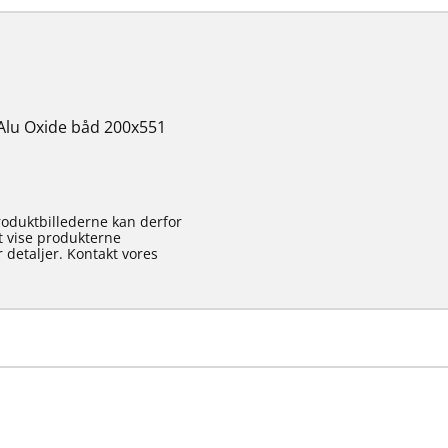
lu Oxide båd 200x551
roduktbillederne kan derfor
at vise produkterne
 detaljer. Kontakt vores