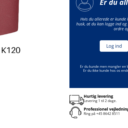
Er du al
Hvis du allerede er kunde
husk, at du kan logge ind og 
ordre o
Log ind
Er du kunde men mangler en
Er du ikke kunde hos os end
Hurtig levering
Levering 1 til 2 dage.
Professionel vejlednin
Ring på
+45 8642 8511