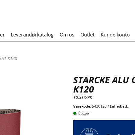
er
Leverandørkatalog
Om os
Outlet
Kunde konto
551 K120
STARCKE ALU 
K120
10.STK/PK
Varekode:
5430120 /
Enhed:
stk.
På lager