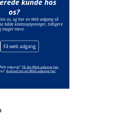
lerede kunde hos
os?
 hos os, og har en Web adgang så
se både kontooplysninger, tidligere
g meget mere.
Få web adgang
 Web adgang?
Få din Web adgang her
nu?
Anmod om en Web adgang her
g