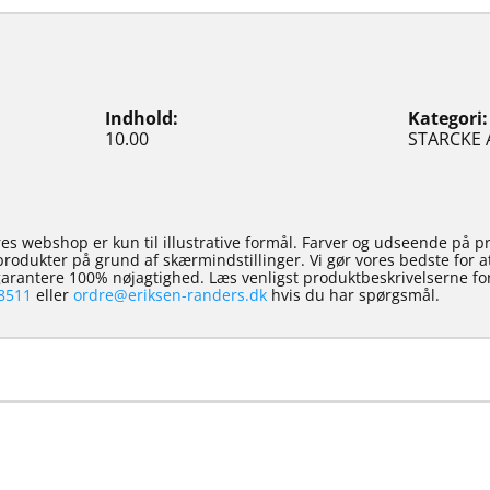
Indhold
Kategori
10.00
STARCKE A
es webshop er kun til illustrative formål. Farver og udseende på p
e produkter på grund af skærmindstillinger. Vi gør vores bedste for 
 garantere 100% nøjagtighed. Læs venligst produktbeskrivelserne for
8511
eller
ordre@eriksen-randers.dk
hvis du har spørgsmål.