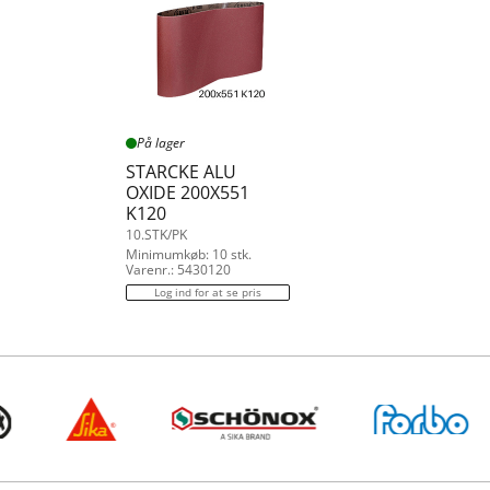
På lager
STARCKE ALU
OXIDE 200X551
K120
10.STK/PK
Minimumkøb: 10 stk.
Varenr.: 5430120
Log ind for at se pris