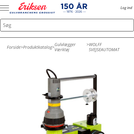
Log ind
Gulvlægger
>
WOLFF
Forside
>
Produktkatalog
>
Værktøj
SVEJSEAUTOMAT