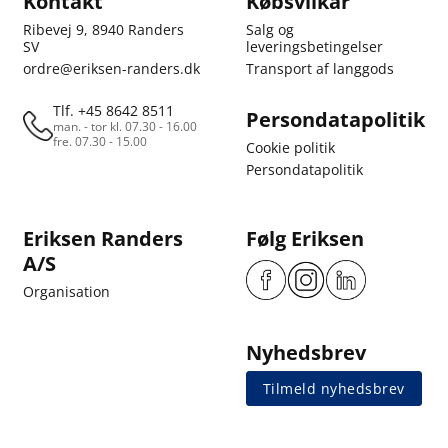
Kontakt
Købsvilkår
Ribevej 9, 8940 Randers
Salg og
SV
leveringsbetingelser
ordre@eriksen-randers.dk
Transport af langgods
Tlf. +45 8642 8511
Persondatapolitik
man. - tor kl. 07.30 - 16.00
fre. 07.30 - 15.00
Cookie politik
Persondatapolitik
Eriksen Randers
Følg Eriksen
A/S
Organisation
Nyhedsbrev
Tilmeld nyhedsbrev