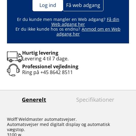
Log ind
Få web adgang
Er du kunde men mangler en Web adgang?
Få din
Web adgang her
Er du ikke kunde hos os endnu?
Anmod om en Web
adgang her
Hurtig levering
Levering 4 til 7 dage.
Professionel vejledning
Ring på
+45 8642 8511
Generelt
Specifikationer
Wolff Weldmaster automatsvejser.
Automatsvejser med digitalt display og automatisk
vægstop.
3100 w.