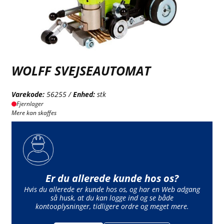
WOLFF SVEJSEAUTOMAT
Varekode:
56255 /
Enhed:
stk
Fjernlager
Mere kan skaffes
Er du allerede kunde hos os?
Hvis du allerede er kunde hos os, og har en Web adgang
så husk, at du kan logge ind og se både
kontooplysninger, tidligere ordre og meget mere.