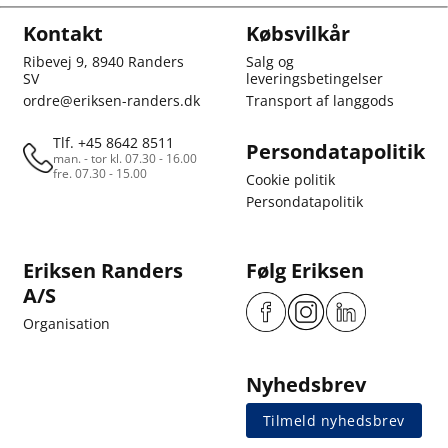
Kontakt
Købsvilkår
Ribevej 9, 8940 Randers
Salg og
SV
leveringsbetingelser
ordre@eriksen-randers.dk
Transport af langgods
Tlf. +45 8642 8511
Persondatapolitik
man. - tor kl. 07.30 - 16.00
fre. 07.30 - 15.00
Cookie politik
Persondatapolitik
Eriksen Randers
Følg Eriksen
A/S
Organisation
Nyhedsbrev
Tilmeld nyhedsbrev