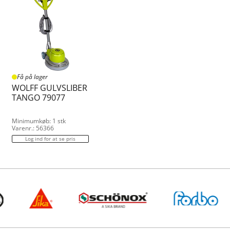
Få på lager
WOLFF GULVSLIBER
TANGO 79077
Minimumkøb: 1 stk
Varenr.: 56366
Log ind for at se pris