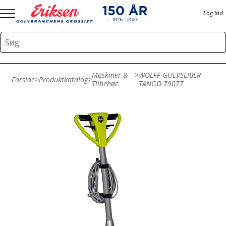
Log ind
Maskiner &
>
WOLFF GULVSLIBER
Forside
>
Produktkatalog
>
Tilbehør
TANGO 79077