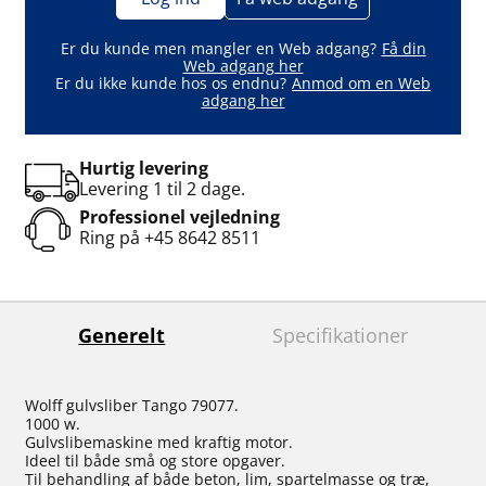
Er du kunde men mangler en Web adgang?
Få din
Web adgang her
Er du ikke kunde hos os endnu?
Anmod om en Web
adgang her
Hurtig levering
Levering 1 til 2 dage.
Professionel vejledning
Ring på
+45 8642 8511
Generelt
Specifikationer
Wolff gulvsliber Tango 79077.
1000 w.
Gulvslibemaskine med kraftig motor.
Ideel til både små og store opgaver.
Til behandling af både beton, lim, spartelmasse og træ,