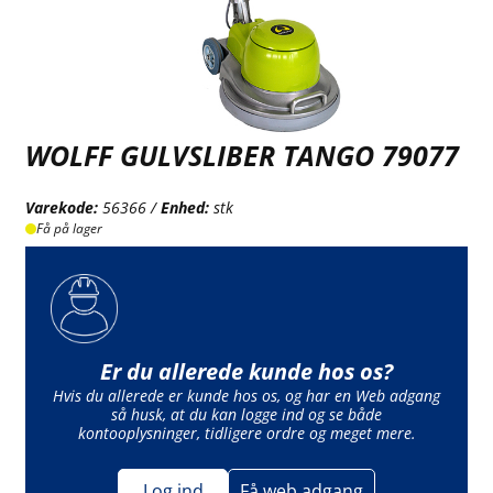
WOLFF GULVSLIBER TANGO 79077
Varekode:
56366 /
Enhed:
stk
Få på lager
Er du allerede kunde hos os?
Hvis du allerede er kunde hos os, og har en Web adgang
så husk, at du kan logge ind og se både
kontooplysninger, tidligere ordre og meget mere.
Log ind
Få web adgang