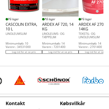
På lager
På lager
På lager
CASCOLIN EXTRA,
ARDEX AF 720, 14
ARDEX AF 270,
10 L
KG
14KG
LINOLEUMSLIM
LINOLEUMS- OG
TEKSTIL- OG
TÆPPELIM
LINOLEUMSLIM
Minimumkøb: 10
Minimumkøb: 14
Minimumkøb: 14
Varenr.: 34531000
Varenr.: 7201400
Varenr.: 2701400
Log ind for at se pris
Log ind for at se pris
Log ind for at se pris
Kontakt
Købsvilkår