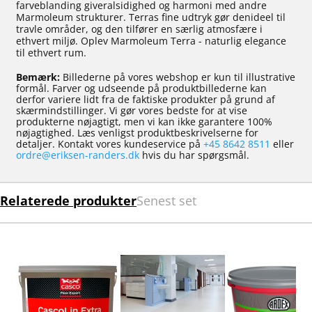
farveblanding giveralsidighed og harmoni med andre
Marmoleum strukturer. Terras fine udtryk gør denideel til
travle områder, og den tilfører en særlig atmosfære i
ethvert miljø. Oplev Marmoleum Terra - naturlig elegance
til ethvert rum.
Bemærk:
Billederne på vores webshop er kun til illustrative
formål. Farver og udseende på produktbillederne kan
derfor variere lidt fra de faktiske produkter på grund af
skærmindstillinger. Vi gør vores bedste for at vise
produkterne nøjagtigt, men vi kan ikke garantere 100%
nøjagtighed. Læs venligst produktbeskrivelserne for
detaljer. Kontakt vores kundeservice på
+45 8642 8511
eller
ordre@eriksen-randers.dk
hvis du har spørgsmål.
Relaterede produkter
Senest set