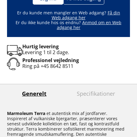
Er du kunde men mangler en Web adgang?
Få din
Web adgang her
Er du ikke kunde hos os endnu?
Anmod om en Web
adgang her
Hurtig levering
Levering 1 til 2 dage.
Professionel vejledning
Ring på
+45 8642 8511
Generelt
Specifikationer
Marmoleum Terra
et autentisk mix af jordfarver.
Inspireret af vulkaniske bjergarter, præsenterer vores
senest udviklede kollektion en tæt, fast og kontrastfuld
struktur. Terra kombinerer sofistikeret marmorering med
fremragende smudskamuflering. Den autentiske