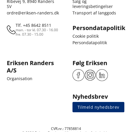
Ribevej 9, 8940 Randers
Salg og
SV
leveringsbetingelser
ordre@eriksen-randers.dk
Transport af langgods
Tlf. +45 8642 8511
Persondatapolitik
man. - tor kl. 07.30 - 16.00
fre. 07.30 - 15.00
Cookie politik
Persondatapolitik
Eriksen Randers
Følg Eriksen
A/S
Organisation
Nyhedsbrev
Tilmeld nyhedsbrev
CVR.nr.: 77858814