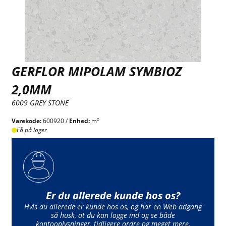
GERFLOR MIPOLAM SYMBIOZ
2,0MM
6009 GREY STONE
Varekode:
600920 /
Enhed:
m²
Få på lager
Er du allerede kunde hos os?
Hvis du allerede er kunde hos os, og har en Web adgang
så husk, at du kan logge ind og se både
kontooplysninger, tidligere ordre og meget mere.