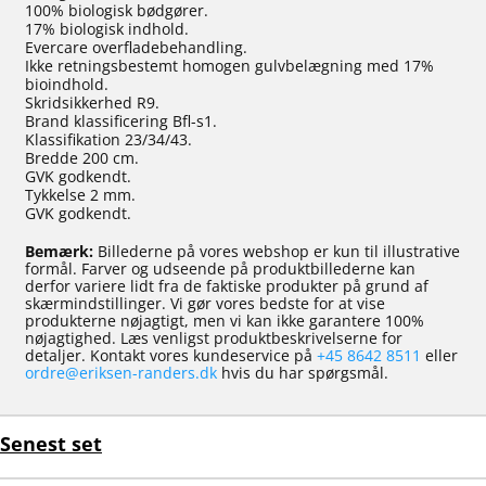
100% biologisk bødgører.
17% biologisk indhold.
Evercare overfladebehandling.
Ikke retningsbestemt homogen gulvbelægning med 17%
bioindhold.
Skridsikkerhed R9.
Brand klassificering Bfl-s1.
Klassifikation 23/34/43.
Bredde 200 cm.
GVK godkendt.
Tykkelse 2 mm.
GVK godkendt.
Bemærk:
Billederne på vores webshop er kun til illustrative
formål. Farver og udseende på produktbillederne kan
derfor variere lidt fra de faktiske produkter på grund af
skærmindstillinger. Vi gør vores bedste for at vise
produkterne nøjagtigt, men vi kan ikke garantere 100%
nøjagtighed. Læs venligst produktbeskrivelserne for
detaljer. Kontakt vores kundeservice på
+45 8642 8511
eller
ordre@eriksen-randers.dk
hvis du har spørgsmål.
Senest set