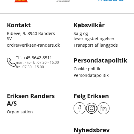
Kontakt
Købsvilkår
Ribevej 9, 8940 Randers
Salg og
SV
leveringsbetingelser
ordre@eriksen-randers.dk
Transport af langgods
Tlf. +45 8642 8511
Persondatapolitik
man. - tor kl. 07.30 - 16.00
fre. 07.30 - 15.00
Cookie politik
Persondatapolitik
Eriksen Randers
Følg Eriksen
A/S
Organisation
Nyhedsbrev