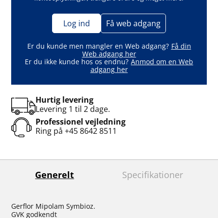
Log ind
Få web adgang
Er du kunde men mangler en Web adgang?
Få din
Web adgang her
Er du ikke kunde hos os endnu?
Anmod om en Web
adgang her
Hurtig levering
Levering 1 til 2 dage.
Professionel vejledning
Ring på
+45 8642 8511
Generelt
Specifikationer
Gerflor Mipolam Symbioz.
GVK godkendt