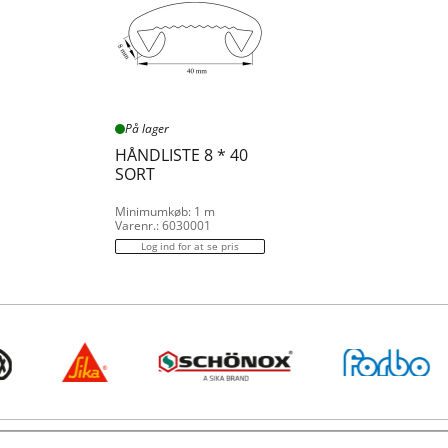
På lager
HÅNDLISTE 8 * 40
SORT
Minimumkøb: 1 m
Varenr.: 6030001
Log ind for at se pris