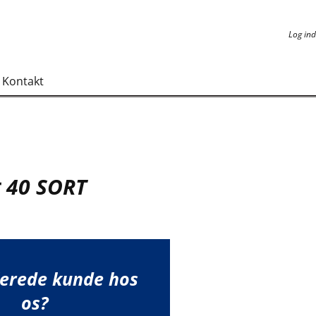
Log ind
Log ind
Kontakt
 40 SORT
lerede kunde hos
os?