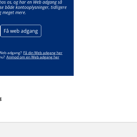
 hos os, og har en Web adgang så
se både kontooplysninger, tidligere
g meget mere.
Få web adgang
 Web adgang?
Få din Web adgang her
nu?
Anmod om en Web adgang her
g