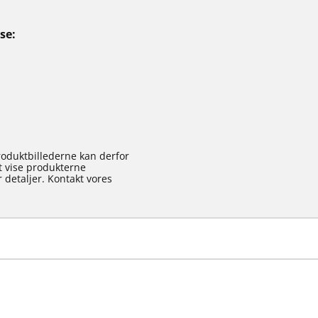
se
roduktbillederne kan derfor
at vise produkterne
 detaljer. Kontakt vores