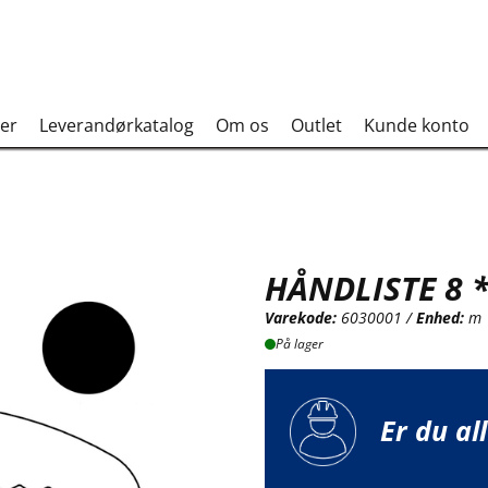
er
Leverandørkatalog
Om os
Outlet
Kunde konto
HÅNDLISTE 8 *
Varekode:
6030001 /
Enhed:
m
På lager
Er du al