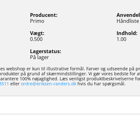
Producent
Anvendel
Primo
Håndliste
Vægt
Indhold
0.500
1.00
Lagerstatus
På lager
es webshop er kun til illustrative formål. Farver og udseende på p
e produkter på grund af skærmindstillinger. Vi gør vores bedste for 
 garantere 100% nøjagtighed. Læs venligst produktbeskrivelserne for
8511
eller
ordre@eriksen-randers.dk
hvis du har spørgsmål.