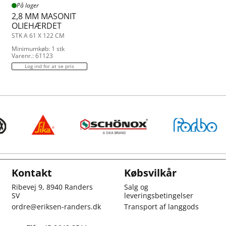
På lager
2,8 MM MASONIT
OLIEHÆRDET
STK A 61 X 122 CM
Minimumkøb: 1 stk
Varenr.: 61123
Log ind for at se pris
Kontakt
Købsvilkår
Ribevej 9, 8940 Randers
Salg og
SV
leveringsbetingelser
ordre@eriksen-randers.dk
Transport af langgods