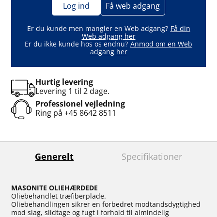
Log ind
Få web adgang
Er du kunde men mangler en Web adgang?
Få din
Web adgang her
Er du ikke kunde hos os endnu?
Anmod om en Web
adgang her
Hurtig levering
Levering 1 til 2 dage.
Professionel vejledning
Ring på
+45 8642 8511
Generelt
Specifikationer
MASONITE OLIEHÆRDEDE
Oliebehandlet træfiberplade.
Oliebehandlingen sikrer en forbedret modtandsdygtighed
mod slag, slidtage og fugt i forhold til almindelig