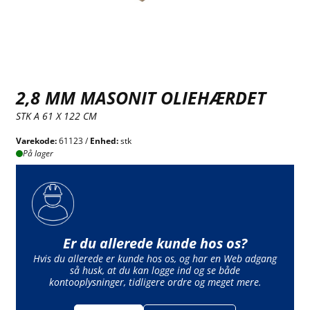
2,8 MM MASONIT OLIEHÆRDET
STK A 61 X 122 CM
Varekode:
61123 /
Enhed:
stk
På lager
Er du allerede kunde hos os?
Hvis du allerede er kunde hos os, og har en Web adgang
så husk, at du kan logge ind og se både
kontooplysninger, tidligere ordre og meget mere.