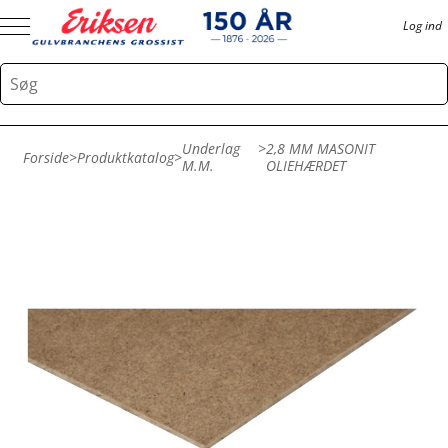
Log ind
Underlag
>
2,8 MM MASONIT
Forside
>
Produktkatalog
>
M.m.
OLIEHÆRDET