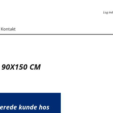
Log ind
Log ind
Kontakt
 90X150 CM
lerede kunde hos