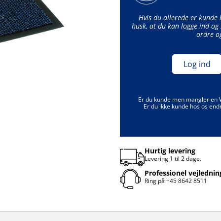
Hvis du allerede er kunde
husk, at du kan logge ind og 
ordre o
Log ind
Er du kunde men mangler en
Er du ikke kunde hos os end
Hurtig levering
Levering 1 til 2 dage.
Professionel vejlednin
Ring på
+45 8642 8511