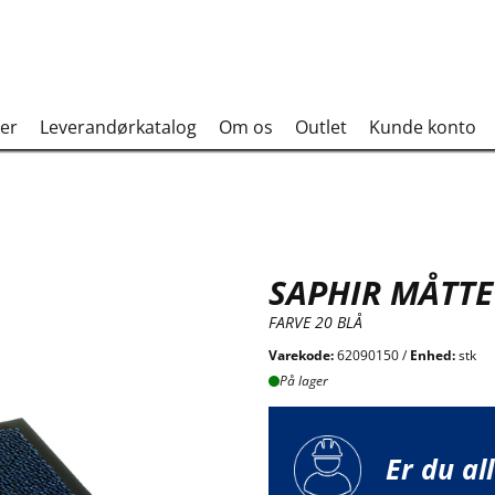
er
Leverandørkatalog
Om os
Outlet
Kunde konto
SAPHIR MÅTTE
FARVE 20 BLÅ
Varekode:
62090150 /
Enhed:
stk
På lager
Er du al