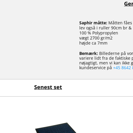
Gen
Saphir måtte:
Måtten fåes i
lev også i ruller 90cm br &
100 % Polypropylen
vægt 2700 gr/m2
højde ca 7mm
Bemærk:
Billederne på vor
variere lidt fra de faktisk
nøjagtigt, men vi kan ikke
kundeservice på
+45 8642 
Senest set