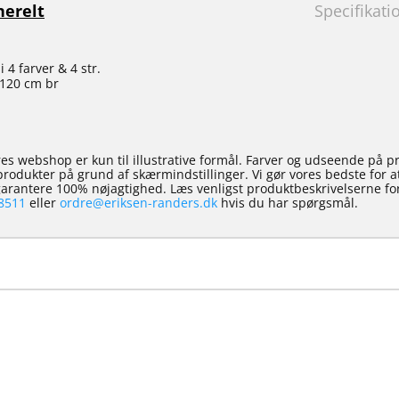
erelt
Specifikati
 4 farver & 4 str.
 120 cm br
es webshop er kun til illustrative formål. Farver og udseende på p
e produkter på grund af skærmindstillinger. Vi gør vores bedste for 
 garantere 100% nøjagtighed. Læs venligst produktbeskrivelserne for
8511
eller
ordre@eriksen-randers.dk
hvis du har spørgsmål.