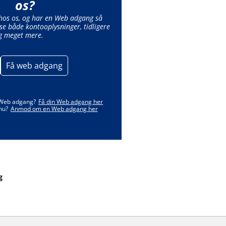
os?
 hos os, og har en Web adgang så
se både kontooplysninger, tidligere
g meget mere.
Få web adgang
 Web adgang?
Få din Web adgang her
nu?
Anmod om en Web adgang her
g