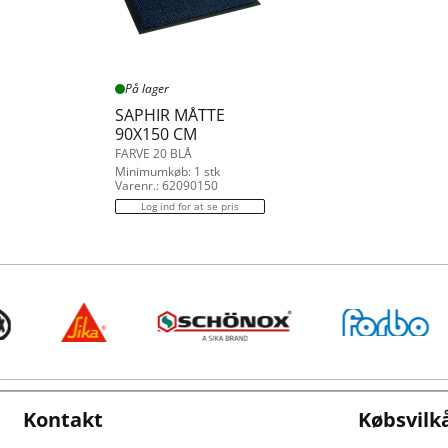
På lager
SAPHIR MÅTTE
90X150 CM
FARVE 20 BLÅ
Minimumkøb: 1 stk
Varenr.: 62090150
Log ind for at se pris
Kontakt
Købsvilk