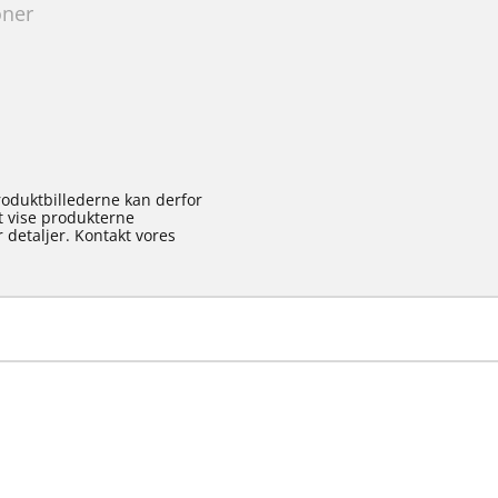
oner
roduktbillederne kan derfor
at vise produkterne
 detaljer. Kontakt vores