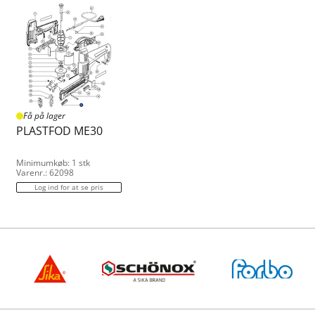
Få på lager
PLASTFOD ME30
Minimumkøb: 1 stk
Varenr.: 62098
Log ind for at se pris