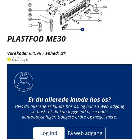
PLASTFOD ME30
Varekode:
62098 /
Enhed:
stk
Få på lager
Er du allerede kunde hos os?
Hvis du allerede er kunde hos os, og har en Web adgang
så husk, at du kan logge ind og se både
kontooplysninger, tidligere ordre og meget mere.
Log ind
Få web adgang