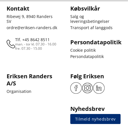
Kontakt
Købsvilkår
Ribevej 9, 8940 Randers
Salg og
SV
leveringsbetingelser
ordre@eriksen-randers.dk
Transport af langgods
Tlf. +45 8642 8511
Persondatapolitik
man. - tor kl. 07.30 - 16.00
fre. 07.30 - 15.00
Cookie politik
Persondatapolitik
Eriksen Randers
Følg Eriksen
A/S
Organisation
Nyhedsbrev
Tilmeld nyhedsbrev