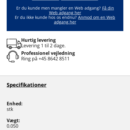
Er du kunde men mangler en Web adgang?
Få din
Web adgang her
Er du ikke kunde hos os endnu?
Anmod om en Web
adgang her
Hurtig levering
Levering 1 til 2 dage.
Professionel vejledning
Ring på
+45 8642 8511
Specifikationer
Enhed
stk
Vægt
0.050