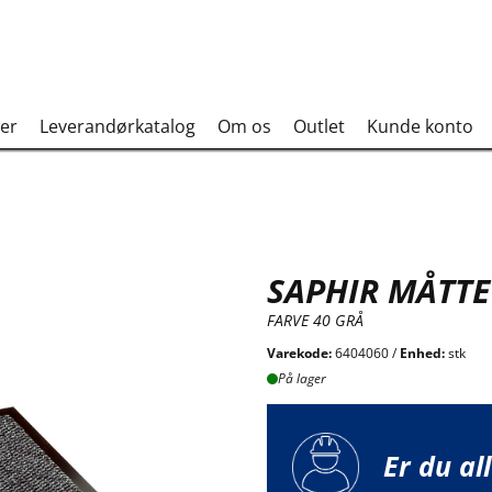
er
Leverandørkatalog
Om os
Outlet
Kunde konto
SAPHIR MÅTTE
FARVE 40 GRÅ
Varekode:
6404060 /
Enhed:
stk
På lager
Er du al