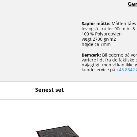
Gen
Saphir måtte:
Måtten fåes i
lev også i ruller 90cm br &
100 % Polypropylen
vægt 2700 gr/m2
højde ca 7mm
Bemærk:
Billederne på vor
variere lidt fra de faktisk
nøjagtigt, men vi kan ikke
kundeservice på
+45 8642 
Senest set