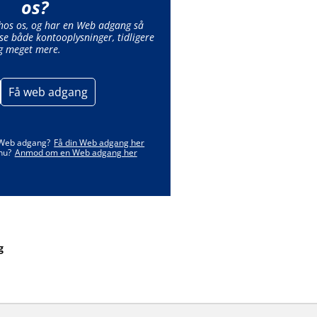
os?
 hos os, og har en Web adgang så
se både kontooplysninger, tidligere
g meget mere.
Få web adgang
 Web adgang?
Få din Web adgang her
nu?
Anmod om en Web adgang her
g