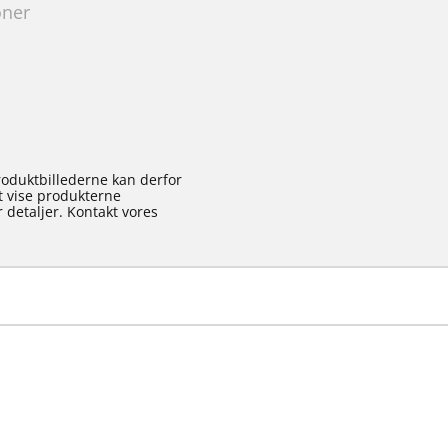
oner
roduktbillederne kan derfor
at vise produkterne
 detaljer. Kontakt vores