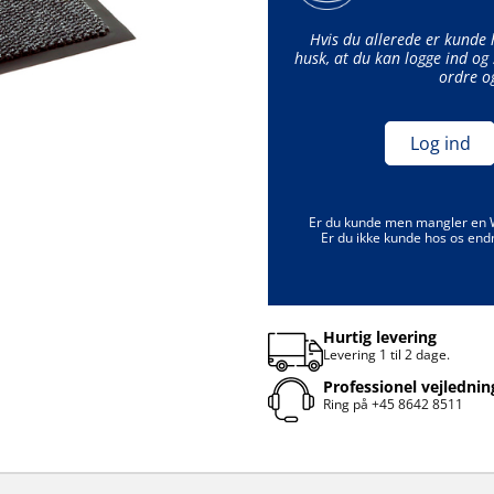
Hvis du allerede er kunde
husk, at du kan logge ind og 
ordre o
Log ind
Er du kunde men mangler en
Er du ikke kunde hos os end
Hurtig levering
Levering 1 til 2 dage.
Professionel vejlednin
Ring på
+45 8642 8511