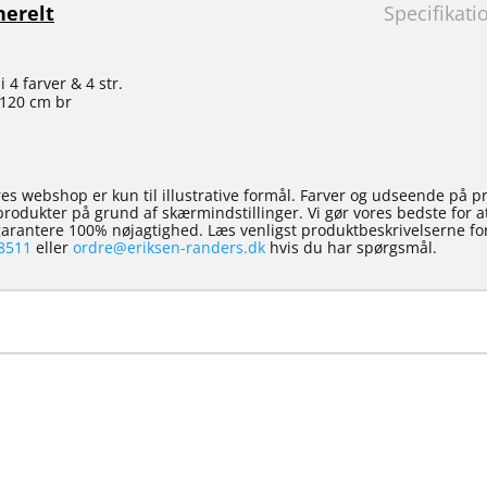
erelt
Specifikati
 4 farver & 4 str.
 120 cm br
es webshop er kun til illustrative formål. Farver og udseende på p
e produkter på grund af skærmindstillinger. Vi gør vores bedste for 
 garantere 100% nøjagtighed. Læs venligst produktbeskrivelserne for
8511
eller
ordre@eriksen-randers.dk
hvis du har spørgsmål.