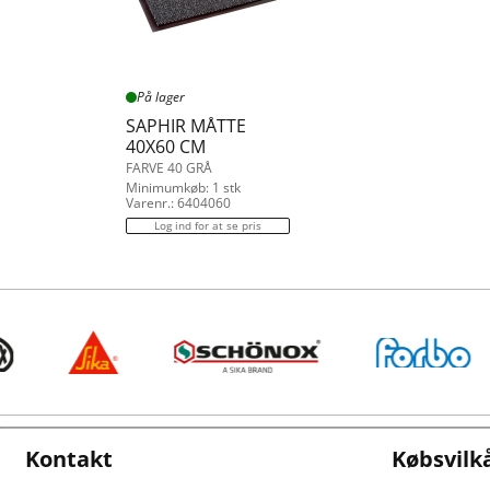
På lager
SAPHIR MÅTTE
40X60 CM
FARVE 40 GRÅ
Minimumkøb: 1 stk
Varenr.: 6404060
Log ind for at se pris
Kontakt
Købsvilk