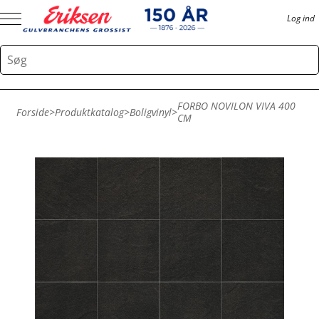
Log ind
FORBO NOVILON VIVA 400
Forside
>
Produktkatalog
>
Boligvinyl
>
CM