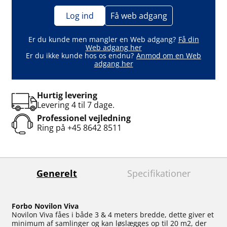
Log ind
Få web adgang
Er du kunde men mangler en Web adgang?
Få din
Web adgang her
Er du ikke kunde hos os endnu?
Anmod om en Web
adgang her
Hurtig levering
Levering 4 til 7 dage.
Professionel vejledning
Ring på
+45 8642 8511
Generelt
Specifikationer
Forbo Novilon Viva
Novilon Viva fåes i både 3 & 4 meters bredde, dette giver et
minimum af samlinger og kan løslægges op til 20 m2, der