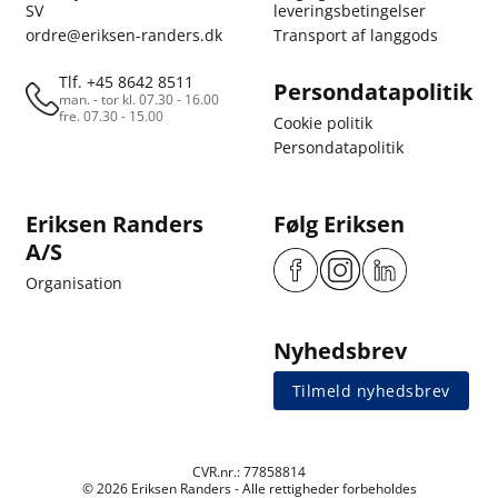
SV
leveringsbetingelser
ordre@eriksen-randers.dk
Transport af langgods
Tlf. +45 8642 8511
Persondatapolitik
man. - tor kl. 07.30 - 16.00
fre. 07.30 - 15.00
Cookie politik
Persondatapolitik
Eriksen Randers
Følg Eriksen
A/S
Organisation
Nyhedsbrev
Tilmeld nyhedsbrev
CVR.nr.: 77858814
© 2026 Eriksen Randers - Alle rettigheder forbeholdes