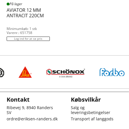
På lager
AVIATOR 12 MM
ANTRACIT 220CM
Minimumkøb: 1 stk
Varenr.: 651758
Log ind for at se pris
Kontakt
Købsvilkår
Ribevej 9, 8940 Randers
Salg og
SV
leveringsbetingelser
ordre@eriksen-randers.dk
Transport af langgods