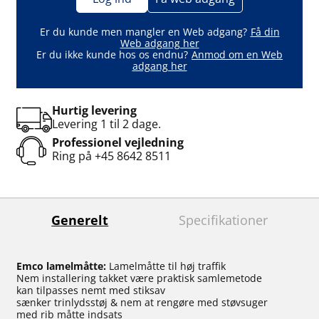
Er du kunde men mangler en Web adgang?
Få din
Web adgang her
Er du ikke kunde hos os endnu?
Anmod om en Web
adgang her
Hurtig levering
Levering 1 til 2 dage.
Professionel vejledning
Ring på
+45 8642 8511
Generelt
Specifikationer
Emco lamelmåtte:
Lamelmåtte til høj traffik
Nem installering takket være praktisk samlemetode
kan tilpasses nemt med stiksav
sænker trinlydsstøj & nem at rengøre med støvsuger
med rib måtte indsats