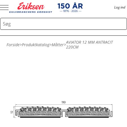
Log ind
AVIATOR 12 MM ANTRACIT
Forside
>
Produktkatalog
>
Måtter
>
220CM