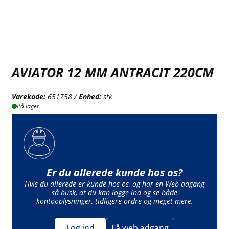
AVIATOR 12 MM ANTRACIT 220CM
Varekode:
651758 /
Enhed:
stk
På lager
Er du allerede kunde hos os?
Hvis du allerede er kunde hos os, og har en Web adgang
så husk, at du kan logge ind og se både
kontooplysninger, tidligere ordre og meget mere.
Log ind
Få web adgang