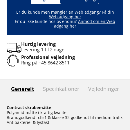
Er du kunde men mangler en Web adgang?
Få din
Web adgang her
Er du ikke kunde hos os endnu?
Anmod om en Web
adgang her
Hurtig levering
Levering 1 til 2 dage.
Professionel vejledning
Ring på
+45 8642 8511
Generelt
Specifikationer
Vejledninger
Contract skrabemåtte
Polyamid måtte i kraftig kvalitet
Brandgodkendt cfls1 & klasse 32 godkendt til medium trafik
Antibakteriel & lysfast