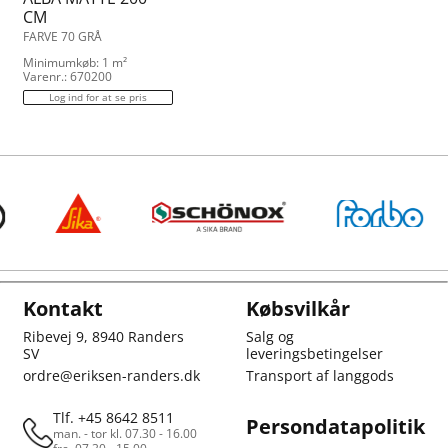
CM
FARVE 70 GRÅ
Minimumkøb: 1 m²
Varenr.: 670200
Log ind for at se pris
Kontakt
Købsvilkår
Ribevej 9, 8940 Randers
Salg og
SV
leveringsbetingelser
ordre@eriksen-randers.dk
Transport af langgods
Tlf. +45 8642 8511
Persondatapolitik
man. - tor kl. 07.30 - 16.00