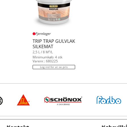
Fjernlager
TRIP TRAP GULVLAK
SILKEMAT
2,5 L / 8 M²/L
Minimumkøb: 4 stk
Varenr.: 680225
Log ind for at se pris