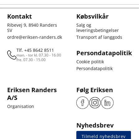
Kontakt
Købsvilkår
Ribevej 9, 8940 Randers
Salg og
SV
leveringsbetingelser
ordre@eriksen-randers.dk
Transport af langgods
Tlf. +45 8642 8511
Persondatapolitik
man. - tor kl. 07.30 - 16.00
fre. 07.30 - 15.00
Cookie politik
Persondatapolitik
Eriksen Randers
Følg Eriksen
A/S
Organisation
Nyhedsbrev
Tilmeld nyhedsbrev