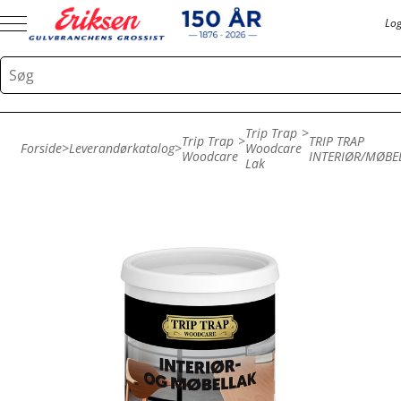
Log
Trip Trap
>
Trip Trap
>
TRIP TRAP
Forside
>
Leverandørkatalog
>
Woodcare
Woodcare
INTERIØR/MØBE
Lak