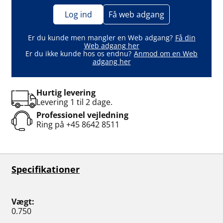
Log ind
Få web adgang
Er du kunde men mangler en Web adgang?
Få din
Web adgang her
Er du ikke kunde hos os endnu?
Anmod om en Web
adgang her
Hurtig levering
Levering 1 til 2 dage.
Professionel vejledning
Ring på
+45 8642 8511
Specifikationer
Vægt
0.750