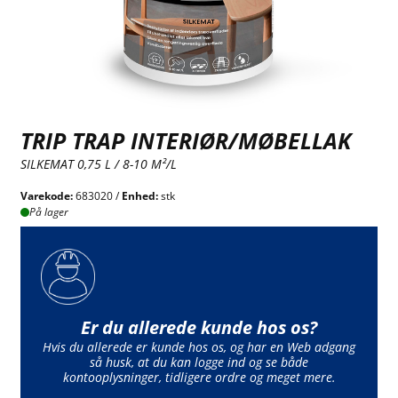
TRIP TRAP INTERIØR/MØBELLAK
SILKEMAT 0,75 L / 8-10 M²/L
Varekode:
683020 /
Enhed:
stk
På lager
Er du allerede kunde hos os?
Hvis du allerede er kunde hos os, og har en Web adgang
så husk, at du kan logge ind og se både
kontooplysninger, tidligere ordre og meget mere.