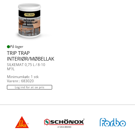
På lager
TRIP TRAP
INTERIØR/MØBELLAK
SILKEMAT 0,75 L / 8-10
M²/L
Minimumkøb: 1 stk
Varenr.: 683020
Log ind for at se pris