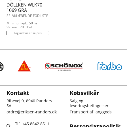
DÖLLKEN WLK70
1069 GRÅ
SELVKLÆBENDE FODLISTE
Minimumkøb: 50 m
Varenr.: 701069
Log ind for at se pris
Kontakt
Købsvilkår
Ribevej 9, 8940 Randers
Salg og
SV
leveringsbetingelser
ordre@eriksen-randers.dk
Transport af langgods
Tlf. +45 8642 8511
Persondatapolitik