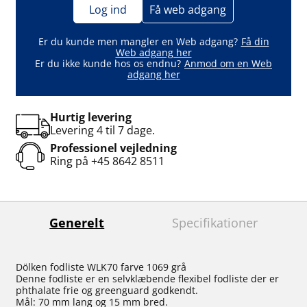
Log ind
Få web adgang
Er du kunde men mangler en Web adgang?
Få din
Web adgang her
Er du ikke kunde hos os endnu?
Anmod om en Web
adgang her
Hurtig levering
Levering 4 til 7 dage.
Professionel vejledning
Ring på
+45 8642 8511
Generelt
Specifikationer
Dölken fodliste WLK70 farve 1069 grå
Denne fodliste er en selvklæbende flexibel fodliste der er
phthalate frie og greenguard godkendt.
Mål: 70 mm lang og 15 mm bred.