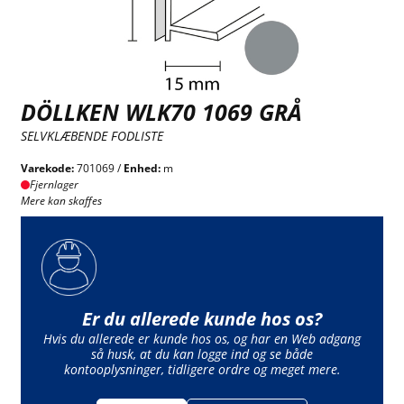
DÖLLKEN WLK70 1069 GRÅ
SELVKLÆBENDE FODLISTE
Varekode:
701069 /
Enhed:
m
Fjernlager
Mere kan skaffes
Er du allerede kunde hos os?
Hvis du allerede er kunde hos os, og har en Web adgang
så husk, at du kan logge ind og se både
kontooplysninger, tidligere ordre og meget mere.