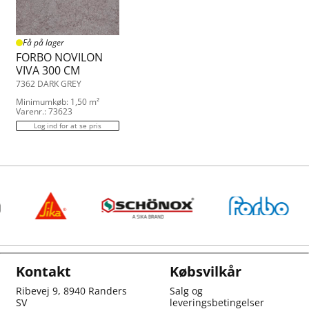
Få på lager
FORBO NOVILON
VIVA 300 CM
7362 DARK GREY
Minimumkøb: 1,50 m²
Varenr.: 73623
Log ind for at se pris
Kontakt
Købsvilkår
Ribevej 9, 8940 Randers
Salg og
SV
leveringsbetingelser