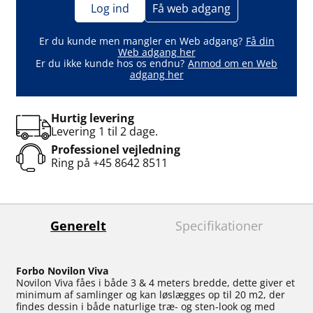
Log ind
Få web adgang
Er du kunde men mangler en Web adgang?
Få din
Web adgang her
Er du ikke kunde hos os endnu?
Anmod om en Web
adgang her
Hurtig levering
Levering 1 til 2 dage.
Professionel vejledning
Ring på
+45 8642 8511
Generelt
Specifikationer
Forbo Novilon Viva
Novilon Viva fåes i både 3 & 4 meters bredde, dette giver et
minimum af samlinger og kan løslægges op til 20 m2, der
findes dessin i både naturlige træ- og sten-look og med