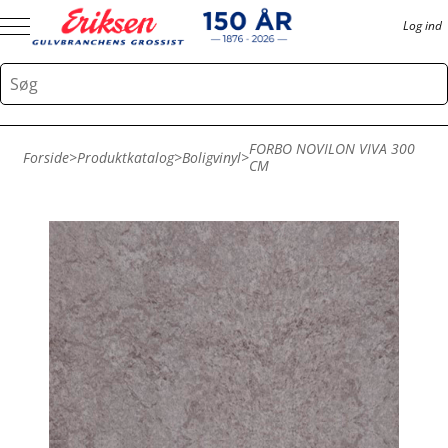
Log ind
FORBO NOVILON VIVA 300
Forside
>
Produktkatalog
>
Boligvinyl
>
CM