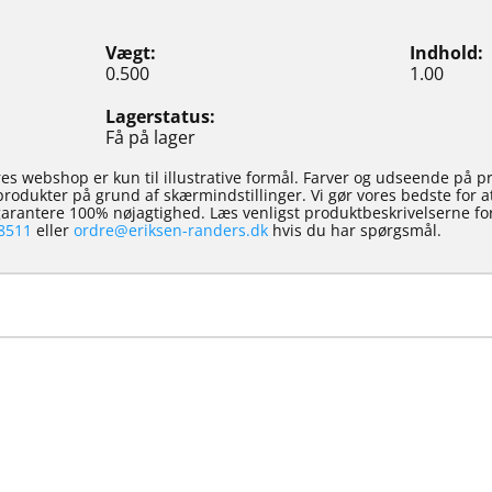
Vægt
Indhold
0.500
1.00
Lagerstatus
Få på lager
es webshop er kun til illustrative formål. Farver og udseende på p
e produkter på grund af skærmindstillinger. Vi gør vores bedste for 
 garantere 100% nøjagtighed. Læs venligst produktbeskrivelserne for
8511
eller
ordre@eriksen-randers.dk
hvis du har spørgsmål.