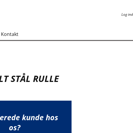
Log ind
Log ind
Kontakt
T STÅL RULLE
lerede kunde hos
os?