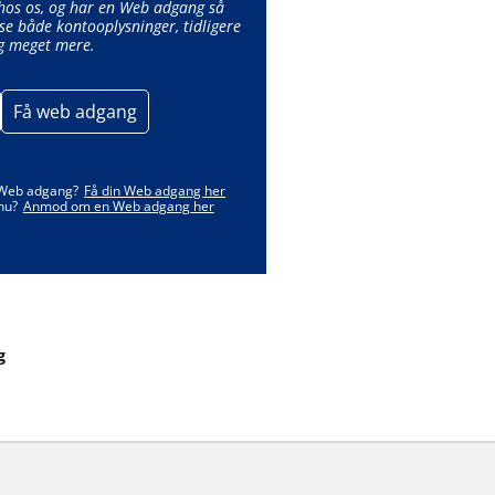
 hos os, og har en Web adgang så
se både kontooplysninger, tidligere
g meget mere.
Få web adgang
 Web adgang?
Få din Web adgang her
nu?
Anmod om en Web adgang her
g