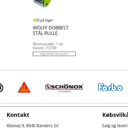
Få på lager
WOLFF DOBBELT
STÅL RULLE
Minimumkøb: 1 stk
Varenr.: 73709
Log ind for at se pris
Kontakt
Købsvilk
Ribevej 9, 8940 Randers SV
Salg og lever