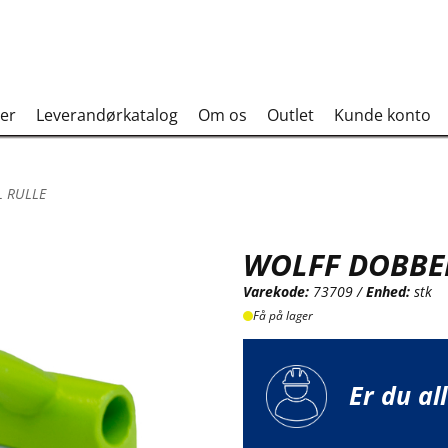
er
Leverandørkatalog
Om os
Outlet
Kunde konto
L RULLE
WOLFF DOBBEL
Varekode:
73709 /
Enhed:
stk
Få på lager
Er du al