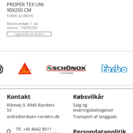
PROPER TEX UNI
90X250 CM
FARVE 42 BRUN
Minimumkøb: 1 stk
Varenr.: 74290250
Log ind for at se pris
Kontakt
Købsvilkår
Ribevej 9, 8940 Randers
Salg og
SV
leveringsbetingelser
ordre@eriksen-randers.dk
Transport af langgods
Tlf. +45 8642 8511
Persondatapolitik