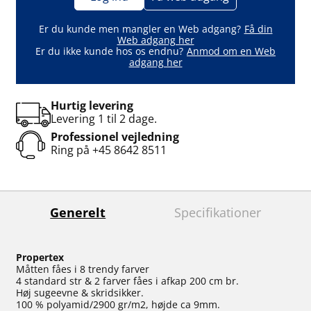
Er du kunde men mangler en Web adgang?
Få din
Web adgang her
Er du ikke kunde hos os endnu?
Anmod om en Web
adgang her
Hurtig levering
Levering 1 til 2 dage.
Professionel vejledning
Ring på
+45 8642 8511
Generelt
Specifikationer
Propertex
Måtten fåes i 8 trendy farver
4 standard str & 2 farver fåes i afkap 200 cm br.
Høj sugeevne & skridsikker.
100 % polyamid/2900 gr/m2, højde ca 9mm.