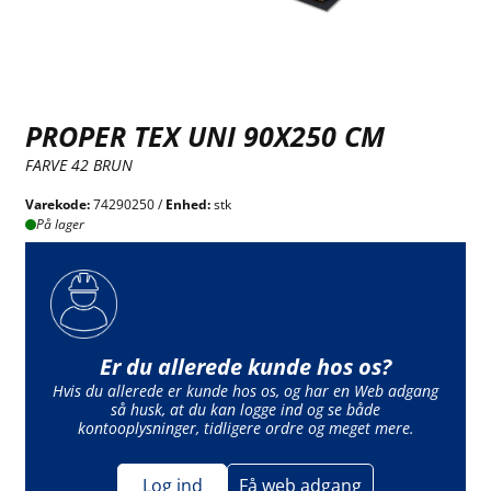
PROPER TEX UNI 90X250 CM
FARVE 42 BRUN
Varekode:
74290250 /
Enhed:
stk
På lager
Er du allerede kunde hos os?
Hvis du allerede er kunde hos os, og har en Web adgang
så husk, at du kan logge ind og se både
kontooplysninger, tidligere ordre og meget mere.
Log ind
Få web adgang