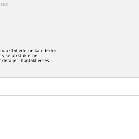
oner
roduktbillederne kan derfor
at vise produkterne
 detaljer. Kontakt vores