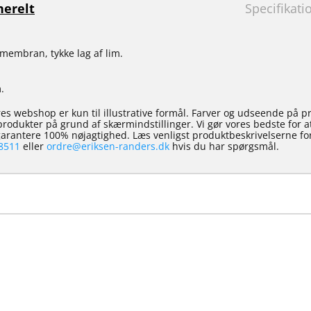
erelt
Specifikati
smembran, tykke lag af lim.
.
es webshop er kun til illustrative formål. Farver og udseende på p
e produkter på grund af skærmindstillinger. Vi gør vores bedste for 
 garantere 100% nøjagtighed. Læs venligst produktbeskrivelserne for
8511
eller
ordre@eriksen-randers.dk
hvis du har spørgsmål.