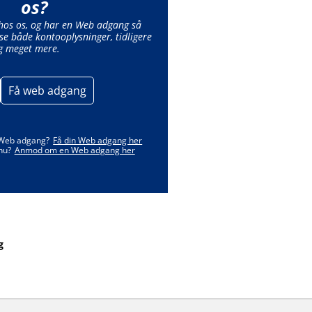
os?
 hos os, og har en Web adgang så
se både kontooplysninger, tidligere
g meget mere.
Få web adgang
 Web adgang?
Få din Web adgang her
nu?
Anmod om en Web adgang her
g