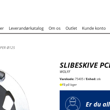
er
Leverandørkatalog
Om os
Outlet
Kunde konto
APER Ø125
SLIBESKIVE P
WOLFF
Varekode:
75405 /
Enhed:
stk
Få på lager
Er du al