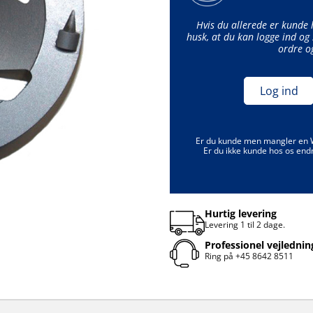
Hvis du allerede er kunde
husk, at du kan logge ind og 
ordre o
Log ind
Er du kunde men mangler en
Er du ikke kunde hos os end
Hurtig levering
Levering 1 til 2 dage.
Professionel vejlednin
Ring på
+45 8642 8511