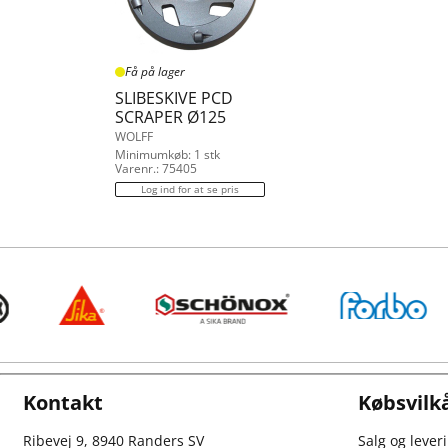
Få på lager
SLIBESKIVE PCD
SCRAPER Ø125
WOLFF
Minimumkøb: 1 stk
Varenr.: 75405
Log ind for at se pris
Kontakt
Købsvilk
Ribevej 9, 8940 Randers SV
Salg og lever