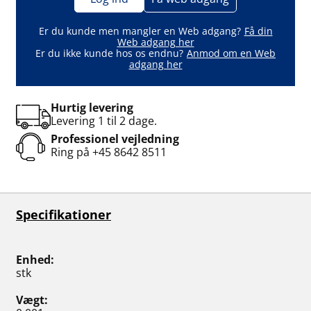
Er du kunde men mangler en Web adgang?
Få din
Web adgang her
Er du ikke kunde hos os endnu?
Anmod om en Web
adgang her
Hurtig levering
Levering 1 til 2 dage.
Professionel vejledning
Ring på
+45 8642 8511
Specifikationer
Enhed
stk
Vægt