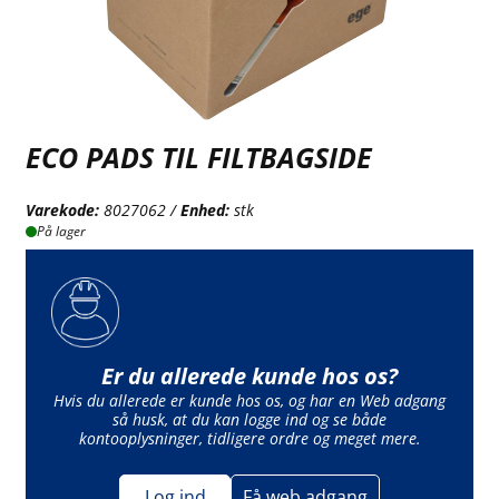
ECO PADS TIL FILTBAGSIDE
Varekode:
8027062 /
Enhed:
stk
På lager
Er du allerede kunde hos os?
Hvis du allerede er kunde hos os, og har en Web adgang
så husk, at du kan logge ind og se både
kontooplysninger, tidligere ordre og meget mere.
Log ind
Få web adgang