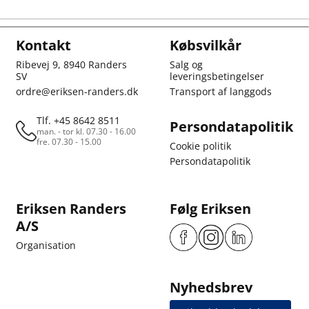
Kontakt
Købsvilkår
Ribevej 9, 8940 Randers
Salg og
SV
leveringsbetingelser
ordre@eriksen-randers.dk
Transport af langgods
Tlf. +45 8642 8511
Persondatapolitik
man. - tor kl. 07.30 - 16.00
fre. 07.30 - 15.00
Cookie politik
Persondatapolitik
Eriksen Randers
Følg Eriksen
A/S
Organisation
Nyhedsbrev